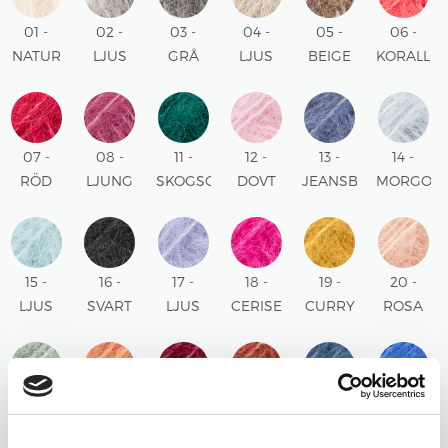
01 -
02 -
03 -
04 -
05 -
06 -
NATUR
LJUS
GRÅ
LJUS
BEIGE
KORALL
UNI
GRÅ
UNI
BEIGE
UNI
UNI
UNI
UNI
07 -
08 -
11 -
12 -
13 -
14 -
RÖD
LJUNG
SKOGSGRÖN
DOVT
JEANSBLÅ
MORGON
UNI
UNI
UNI
ROSA
UNI
UNI
UNI
15 -
16 -
17 -
18 -
19 -
20 -
LJUS
SVART
LJUS
CERISE
CURRY
ROSA
SJÖGRÖN
UNI
LAVENDEL
UNI
UNI
SAND
UNI
UNI
UNI
21 -
22 -
23 -
24 -
25 -
26 -
SALVIAGRÖN
LJUS
BURGUNDER
ROST
STÅLBLÅ
KOBOLTB