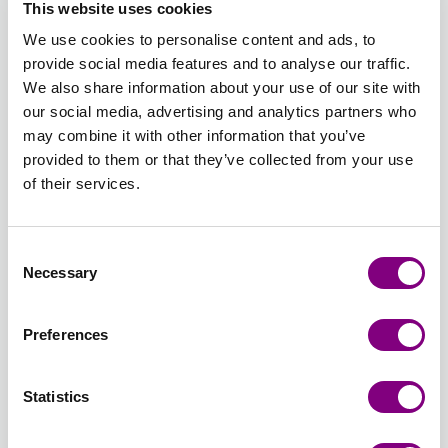
UNI
ROST
UNI
UNI
UNI
UNI
This website uses cookies
UNI
We use cookies to personalise content and ads, to
Utsåld
provide social media features and to analyse our traffic.
27 -
28 -
29 -
30 -
31 -
32 -
We also share information about your use of our site with
REGNSKOGSDAGG
PACIFIC
MANDARIN
GUL
STARK
MOSSGR
our social media, advertising and analytics partners who
UNI
BLUE
UNI
UNI
ROSA
UNI
may combine it with other information that you’ve
UNI
UNI
provided to them or that they’ve collected from your use
of their services.
33 -
34 -
35 -
36 -
37 -
38 -
PISTAGEGLASS
SÖT
PÄRLGRÅ
MANDEL
SÖT
CHOKLAD
Consent
UNI
ORKIDÉ
UNI
UNI
APRIKOS
UNI
Necessary
Selection
UNI
UNI
39 -
40 -
41 -
42 -
43 -
44 -
Preferences
MARINBLÅ
MARSIPAN
VETEÅKER
MÖRK
MÖRK
PLOMMON
UNI
UNI
UNI
MARINBLÅ
DRUVA
UNI
Statistics
MIX
MIX