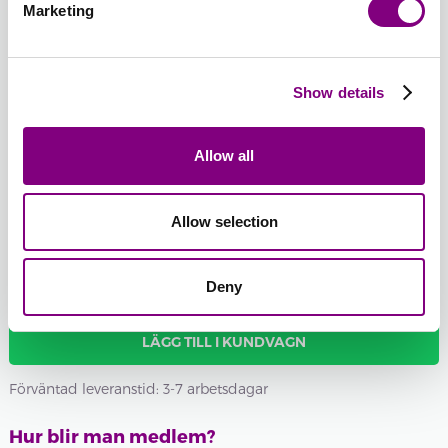
45 -
Marketing
OLIVOLJA
MIX
-
+
28 - PACIFIC BLUE
Show details
UNI
Batchnummer:
Allow all
Total sum:
FRÅN
31
SEK
Allow selection
Om du vill ha ett specifikt batchnummer kan du välja det här
Visa batchnummer
Deny
LÄGG TILL I KUNDVAGN
Förväntad leveranstid: 3-7 arbetsdagar
Hur blir man medlem?