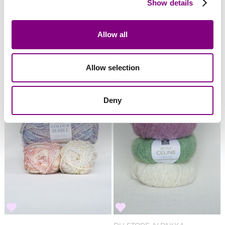
Show details
GANN GARN
DALE GARN
Allow all
Gann Garn - Harmony
Dale - Solé
FRÅN
155
SEK
FRÅN
105
SEK
Allow selection
Deny