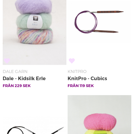
DALE GARN
KNITPRO
Dale - Kidsilk Erle
KnitPro - Cubics
FRÅN
229
SEK
FRÅN
119
SEK
Rundstickor