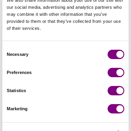
We also share information about your use of our site with
our social media, advertising and analytics partners who
may combine it with other information that you’ve
provided to them or that they’ve collected from your use
of their services.
GANN GARN
GANN GARN
Gann Garn - Mild
Gann Garn - Lun
Consent
FRÅN
59
SEK
FRÅN
109
SEK
Necessary
Selection
Preferences
Statistics
Marketing