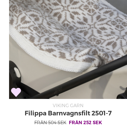
VIKING GARN
Filippa Barnvagnsfilt 2501-7
FRÅN
504
SEK
FRÅN
252
SEK