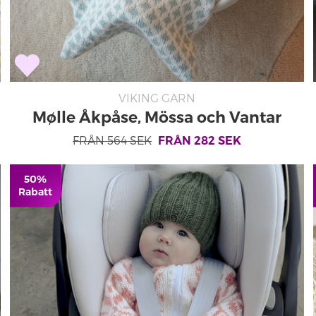
VIKING GARN
Mølle Åkpåse, Mössa och Vantar
2506-6
FRÅN
564
SEK
FRÅN
282
SEK
50%
Rabatt