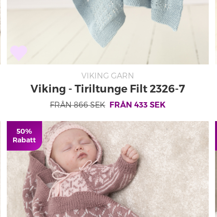
VIKING GARN
Viking - Tiriltunge Filt 2326-7
FRÅN
866
SEK
FRÅN
433
SEK
50%
Rabatt