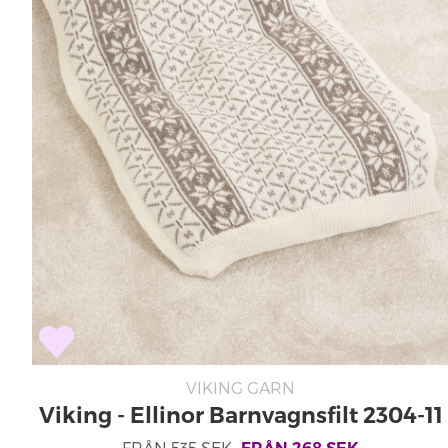
VIKING GARN
Viking - Ellinor Barnvagnsfilt 2304-11
FRÅN
535
SEK