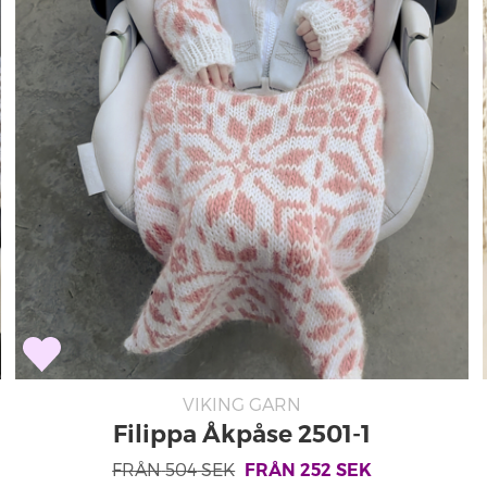
VIKING GARN
Filippa Åkpåse 2501-1
FRÅN
504
SEK
FRÅN
252
SEK