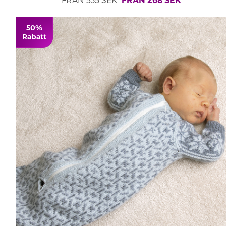
FRÅN
268
SEK
50%
Rabatt