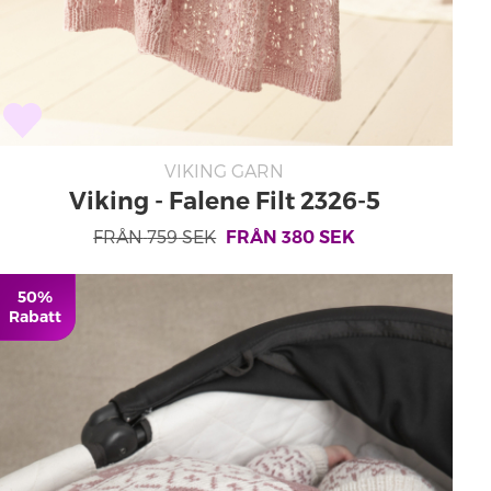
VIKING GARN
Viking - Falene Filt 2326-5
FRÅN
759
SEK
FRÅN
380
SEK
50%
Rabatt