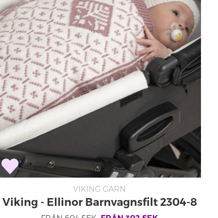
VIKING GARN
Viking - Ellinor Barnvagnsfilt 2304-8
FRÅN
604
SEK