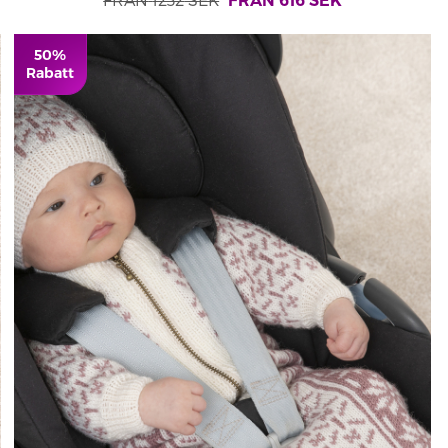
FRÅN
616
SEK
50%
Rabatt