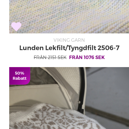
VIKING GARN
Lunden Lekfilt/Tyngdfilt 2506-7
FRÅN
2151
SEK
FRÅN
1076
SEK
50%
Rabatt