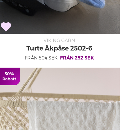
VIKING GARN
Turte Åkpåse 2502-6
FRÅN
504
SEK
FRÅN
252
SEK
50%
Rabatt