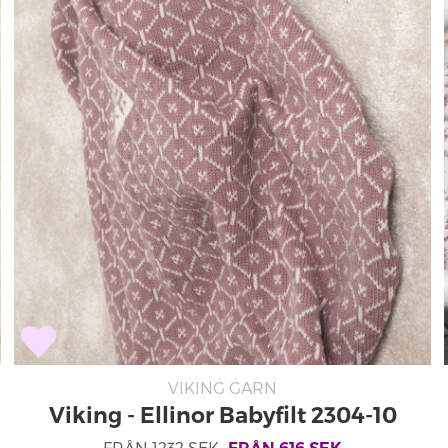
VIKING GARN
Viking - Ellinor Babyfilt 2304-10
FRÅN
1232
SEK