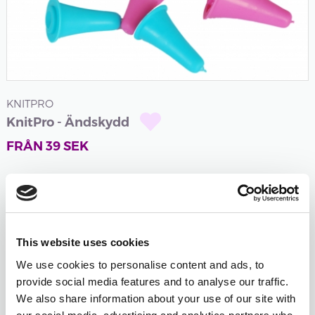
KNITPRO
KnitPro - Ändskydd
FRÅN
39
SEK
Logga in och tjäna
39
poäng
när du köper den
här produkten.
Är du inte medlem än?
Gå med gratis idag och
This website uses cookies
börja tjäna!
We use cookies to personalise content and ads, to
Gummihylsor som skyddar spetsarna på stickorna så
provide social media features and to analyse our traffic.
We also share information about your use of our site with
att maskorna inte ramlar av under...
läs mer