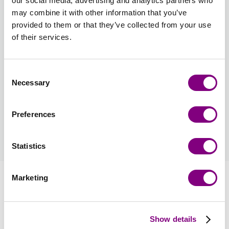
our social media, advertising and analytics partners who
may combine it with other information that you’ve
Antal
provided to them or that they’ve collected from your use
of their services.
LÄGG TILL I KUNDVAGN
Consent
Necessary
Selection
Förväntad leveranstid: 3-7 arbetsdagar
Preferences
Hur blir man medlem?
läs mer
Statistics
Information
Marketing
Recensioner
Show details