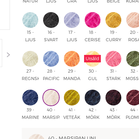
NATUR
LJUS
GRÅ
LJUS
BEIGE
KORA
UNI
GRÅ
UNI
BEIGE
UNI
UNI
UNI
UNI
15 -
16 -
17 -
18 -
19 -
20 -
LJUS
SVART
LJUS
CERISE
CURRY
ROS
SJÖGRÖN
UNI
LAVENDEL
UNI
UNI
SAN
UNI
UNI
UNI
Utsåld
27 -
28 -
29 -
30 -
31 -
32 -
REGNSKOGSDAGG
PACIFIC
MANDARIN
GUL
STARK
MOSS
UNI
BLUE
UNI
UNI
ROSA
UNI
UNI
UNI
39 -
40 -
41 -
42 -
43 -
44 -
MARINBLÅ
MARSIPAN
VETEÅKER
MÖRK
MÖRK
PLOM
UNI
UNI
UNI
MARINBLÅ
DRUVA
UNI
MIX
MIX
40 - MARSIPAN UNI