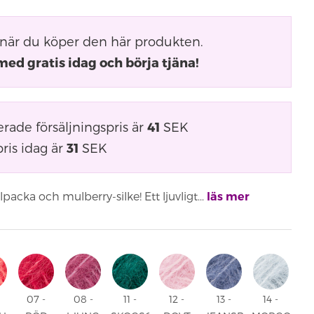
när du köper den här produkten.
med gratis idag och börja tjäna!
ade försäljningspris är
41
SEK
ris idag är
31
SEK
cka och mulberry-silke! Ett ljuvligt...
läs mer
07 -
08 -
11 -
12 -
13 -
14 -