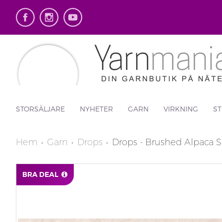
STORSÄLJARE
NYHETER
GARN
VIRKNING
ST
Hem
Garn
Drops
Drops - Brushed Alpaca S
BRA DEAL