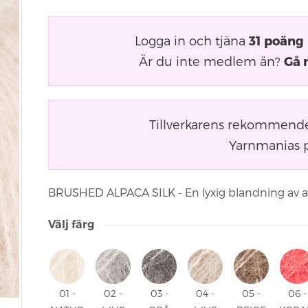
Logga in och tjäna
31
poäng
Är du inte medlem än?
Gå 
Tillverkarens rekommender
Yarnmanias p
BRUSHED ALPACA SILK - En lyxig blandning av alpa
Välj färg
01 -
02 -
03 -
04 -
05 -
06 -