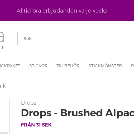
Alltid bra erbjudanden varje vecka!
ICKPAKET
STICKOR
TILLBEHÖR
STICKMÖNSTER
P
ilk
Drops
Drops - Brushed Alpac
FRÅN
31
SEK