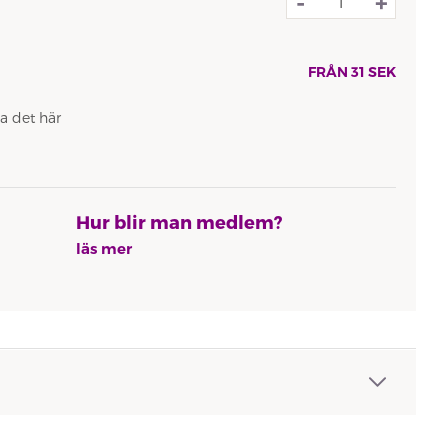
-
+
FRÅN
31
SEK
a det här
Hur blir man medlem?
läs mer