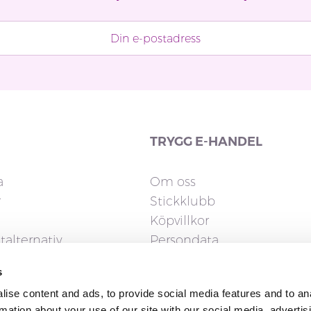
TRYGG E-HANDEL
a
Om oss
r
Stickklubb
Köpvillkor
talternativ
Persondata
Cookies
s
gerrätt
ise content and ads, to provide social media features and to an
rmation about your use of our site with our social media, advertis