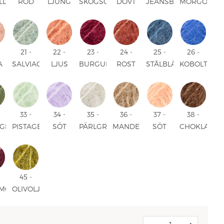
LL
RÖD
LJUNG
SKOGSGRÖN
DOVT
JEANSBLÅ
MORGONDI
UNI
UNI
UNI
ROSA
UNI
UNI
UNI
21 -
22 -
23 -
24 -
25 -
26 -
A
SALVIAGRÖN
LJUS
BURGUNDER
ROST
STÅLBLÅ
KOBOLTBLÅ
D
UNI
ROST
UNI
UNI
UNI
UNI
UNI
33 -
34 -
35 -
36 -
37 -
38 -
GRÖN
PISTAGEGLASS
SÖT
PÄRLGRÅ
MANDEL
SÖT
CHOKLAD
UNI
ORKIDÉ
UNI
UNI
APRIKOS
UNI
UNI
UNI
45 -
MONVIN
OLIVOLJA
MIX