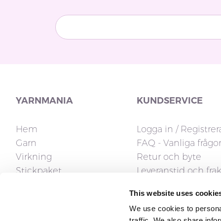
YARNMANIA
KUNDSERVICE
Hem
Logga in / Registrer
Garn
FAQ - Vanliga frågo
Virkning
Retur och byte
Stickpaket
Leveranstid och frak
Stickor
Fakturafrågor
This website uses cookie
Tillbehör
Reklamation och ån
We use cookies to personal
Stickmönster
Kontakta oss
traffic. We also share info