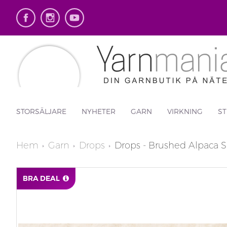
STORSÄLJARE
NYHETER
GARN
VIRKNING
ST
Hem
Garn
Drops
Drops - Brushed Alpaca S
BRA DEAL