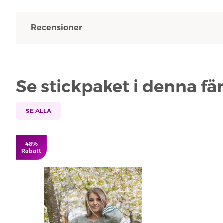
Recensioner
Se stickpaket i denna fä
SE ALLA
48%
Rabatt