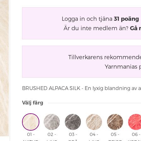
Logga in och tjäna
31
poäng
Är du inte medlem än?
Gå 
Tillverkarens rekommender
Yarnmanias p
BRUSHED ALPACA SILK - En lyxig blandning av alpa
Välj färg
01 -
02 -
03 -
04 -
05 -
06 -