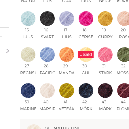
NATUR
LJUS
GRÅ
LJUS
BEIGE
KORA
UNI
GRÅ
UNI
BEIGE
UNI
UNI
UNI
UNI
15 -
16 -
17 -
18 -
19 -
20 -
LJUS
SVART
LJUS
CERISE
CURRY
ROS
SJÖGRÖN
UNI
LAVENDEL
UNI
UNI
SAN
UNI
UNI
UNI
Utsåld
27 -
28 -
29 -
30 -
31 -
32 -
REGNSKOGSDAGG
PACIFIC
MANDARIN
GUL
STARK
MOSS
UNI
BLUE
UNI
UNI
ROSA
UNI
UNI
UNI
39 -
40 -
41 -
42 -
43 -
44 -
MARINBLÅ
MARSIPAN
VETEÅKER
MÖRK
MÖRK
PLOM
UNI
UNI
UNI
MARINBLÅ
DRUVA
UNI
MIX
MIX
01 - NATUR UNI