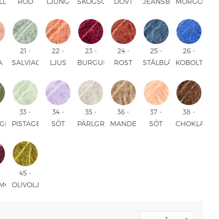
LL
RÖD
LJUNG
SKOGSGRÖN
DOVT
JEANSBLÅ
MORGONDI
UNI
UNI
UNI
ROSA
UNI
UNI
UNI
21 -
22 -
23 -
24 -
25 -
26 -
A
SALVIAGRÖN
LJUS
BURGUNDER
ROST
STÅLBLÅ
KOBOLTBLÅ
D
UNI
ROST
UNI
UNI
UNI
UNI
UNI
33 -
34 -
35 -
36 -
37 -
38 -
GRÖN
PISTAGEGLASS
SÖT
PÄRLGRÅ
MANDEL
SÖT
CHOKLAD
UNI
ORKIDÉ
UNI
UNI
APRIKOS
UNI
UNI
UNI
45 -
MONVIN
OLIVOLJA
MIX