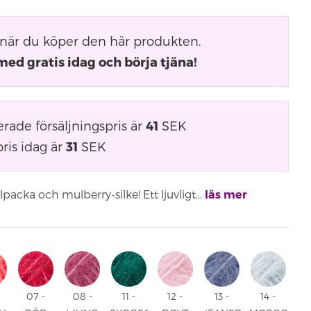
när du köper den här produkten.
med gratis idag och börja tjäna!
ade försäljningspris är
41
SEK
ris idag är
31
SEK
cka och mulberry-silke! Ett ljuvligt...
läs mer
07 -
08 -
11 -
12 -
13 -
14 -