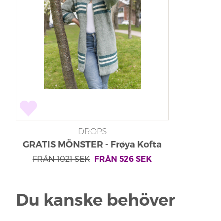
DROPS
GRATIS MÖNSTER - Frøya Kofta
från SD
FRÅN
1021
SEK
FRÅN
526
SEK
Du kanske behöver