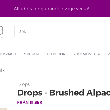
Alltid bra erbjudanden varje vecka!
ICKPAKET
STICKOR
TILLBEHÖR
STICKMÖNSTER
P
ilk
Drops
Drops - Brushed Alpac
FRÅN
31
SEK