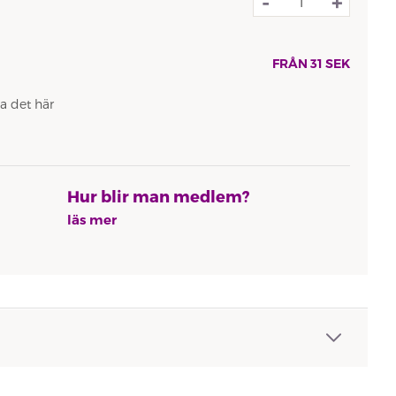
-
+
FRÅN
31
SEK
a det här
Hur blir man medlem?
läs mer