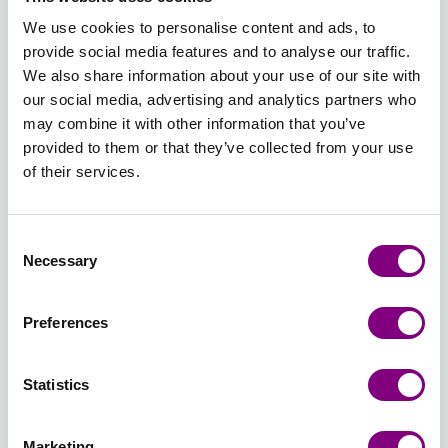
UNI
UNI
UNI
UNI
UNI
UNI
We use cookies to personalise content and ads, to
provide social media features and to analyse our traffic.
We also share information about your use of our site with
32 -
34 -
35 -
36 -
37 -
38 -
our social media, advertising and analytics partners who
MÖRK
LJUNG
MÖRK
AMETIST
MOINSKOG
BLÅ
may combine it with other information that you’ve
ROS
UNI
LJUNG
UNI
UNI
DIMMA
provided to them or that they’ve collected from your use
UNI
UNI
UNI
of their services.
39 -
40 -
42 -
43 -
44 -
45 -
ISBLÅ
DIMROSA
CEDER
LJUS
ROYAL
BLUSH
Consent
UNI
UNI
UNI
TURKOS
LILA
MIX
Necessary
Selection
UNI
UNI
Preferences
46 -
47 -
48 -
49 -
50 -
51 -
ÖKENROS
SALVIAGRÖN
BORDEAUX
CHOKLAD
LJUS
DUBBEL
MIX
MIX
UNI
UNI
BEIGE
LATTE
Statistics
UNI
UNI
Marketing