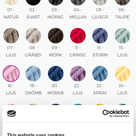
01 -
02 -
03 -
04 -
05 -
06 -
NATUR
SVART
MÖRKGRÅ
MELLANGRÅ
LJUSGRÅ
TAUPE
UNI
UNI
MIX
MIX
MIX
MIX
07 -
08 -
09 -
11 -
13 -
15 -
LJUS
GRÅBEIGE
MÖRK
CRIMSON
STORM
LJUS
TAUPE
MIX
BRUN
RÖD
BLÅ
SJÖGRÖN
MIX
UNI
UNI
UNI
UNI
16 -
19 -
20 -
22 -
23 -
24 -
LJUS
DRÖMBLÅ
MÖRKBLÅ
LJUS
SPRAY
LJUS
ROSA
UNI
UNI
LILA
BLÅ
GUL
UNI
UNI
UNI
UNI
25 -
26 -
27 -
28 -
30 -
31 -
ROSA
PISTAGE
MARINBLÅ
NORDSJÖ
SENAP
SKOGSGR
This website uses cookies