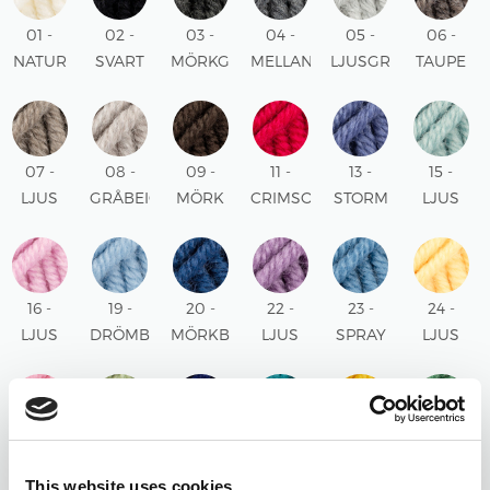
01 -
02 -
03 -
04 -
05 -
06 -
NATUR
SVART
MÖRKGRÅ
MELLANGRÅ
LJUSGRÅ
TAUPE
UNI
UNI
MIX
MIX
MIX
MIX
07 -
08 -
09 -
11 -
13 -
15 -
LJUS
GRÅBEIGE
MÖRK
CRIMSON
STORM
LJUS
TAUPE
MIX
BRUN
RÖD
BLÅ
SJÖGRÖN
MIX
UNI
UNI
UNI
UNI
16 -
19 -
20 -
22 -
23 -
24 -
LJUS
DRÖMBLÅ
MÖRKBLÅ
LJUS
SPRAY
LJUS
ROSA
UNI
UNI
LILA
BLÅ
GUL
UNI
UNI
UNI
UNI
25 -
26 -
27 -
28 -
30 -
31 -
ROSA
PISTAGE
MARINBLÅ
NORDSJÖ
SENAP
SKOGSGR
This website uses cookies