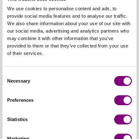
UNI
UNI
UNI
UNI
UNI
UNI
We use cookies to personalise content and ads, to
provide social media features and to analyse our traffic.
We also share information about your use of our site with
32 -
34 -
35 -
36 -
37 -
38 -
our social media, advertising and analytics partners who
MÖRK
LJUNG
MÖRK
AMETIST
MOINSKOG
BLÅ
may combine it with other information that you’ve
ROS
UNI
LJUNG
UNI
UNI
DIMMA
provided to them or that they’ve collected from your use
UNI
UNI
UNI
of their services.
39 -
40 -
42 -
43 -
44 -
45 -
ISBLÅ
DIMROSA
CEDER
LJUS
ROYAL
BLUSH
Consent
UNI
UNI
UNI
TURKOS
LILA
MIX
Necessary
Selection
UNI
UNI
Preferences
46 -
47 -
48 -
49 -
50 -
51 -
ÖKENROS
SALVIAGRÖN
BORDEAUX
CHOKLAD
LJUS
DUBBEL
MIX
MIX
UNI
UNI
BEIGE
LATTE
Statistics
UNI
UNI
Marketing