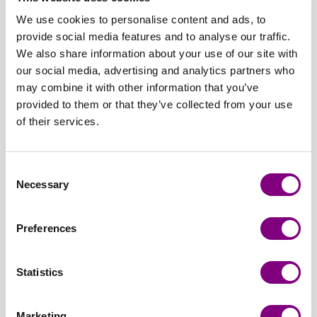
UNI
UNI
UNI
UNI
UNI
UNI
We use cookies to personalise content and ads, to
provide social media features and to analyse our traffic.
We also share information about your use of our site with
32 -
34 -
35 -
36 -
37 -
38 -
our social media, advertising and analytics partners who
MÖRK
LJUNG
MÖRK
AMETIST
MOINSKOG
BLÅ
may combine it with other information that you’ve
ROS
UNI
LJUNG
UNI
UNI
DIMMA
provided to them or that they’ve collected from your use
UNI
UNI
UNI
of their services.
39 -
40 -
42 -
43 -
44 -
45 -
ISBLÅ
DIMROSA
CEDER
LJUS
ROYAL
BLUSH
Consent
UNI
UNI
UNI
TURKOS
LILA
MIX
Necessary
Selection
UNI
UNI
Preferences
46 -
47 -
48 -
49 -
50 -
51 -
ÖKENROS
SALVIAGRÖN
BORDEAUX
CHOKLAD
LJUS
DUBBEL
MIX
MIX
UNI
UNI
BEIGE
LATTE
Statistics
UNI
UNI
Marketing