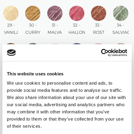
BEIGE
UNI
UNI
UNI
UNI
UNI
UNI
29 -
30 -
31 -
32 -
33 -
34 -
VANILJ
CURRY
MALVA
HALLON
ROST
SALVIAG
UNI
UNI
UNI
UNI
UNI
UNI
35 -
37 -
38 -
39 -
40 -
41 -
CHOKLAD
NORDSJÖ
KRITA
STORM
PÄRLROSA
PUDER
This website uses cookies
UNI
UNI
UNI
BLÅ
UNI
UNI
We use cookies to personalise content and ads, to
UNI
provide social media features and to analyse our traffic.
We also share information about your use of our site with
42 -
44 -
45 -
46 -
47 -
48 -
our social media, advertising and analytics partners who
MANDEL
MÅNSKEN
SOFT
KÖRSBÄR
PISTAGEGLASS
PAPEGOJ
may combine it with other information that you’ve
UNI
UNI
MINT
SORBET
UNI
UNI
provided to them or that they’ve collected from your use
UNI
UNI
of their services.