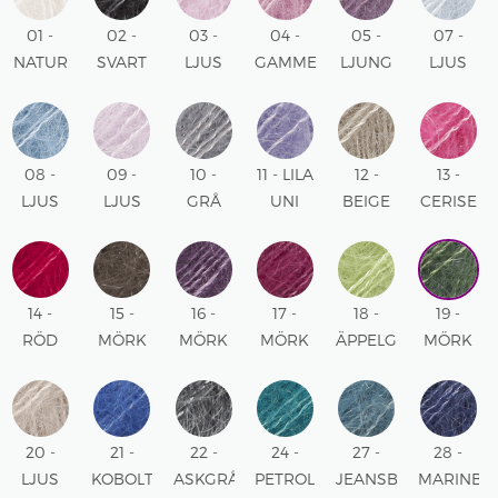
01 -
02 -
03 -
04 -
05 -
07 -
NATUR
SVART
LJUS
GAMMELROSA
LJUNG
LJUS
UNI
UNI
ROSA
UNI
UNI
HIMMELS
UNI
UNI
08 -
09 -
10 -
11 - LILA
12 -
13 -
LJUS
LJUS
GRÅ
UNI
BEIGE
CERISE
JEANSBLÅ
LAVENDEL
UNI
UNI
UNI
UNI
UNI
14 -
15 -
16 -
17 -
18 -
19 -
RÖD
MÖRK
MÖRK
MÖRK
ÄPPELGRÖN
MÖRK
UNI
BRUN
LILA
ROSA
UNI
GRÖN
UNI
UNI
UNI
UNI
20 -
21 -
22 -
24 -
27 -
28 -
LJUS
KOBOLTBLÅ
ASKGRÅ
PETROL
JEANSBLÅ
MARINBL