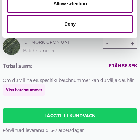
UNI
UNI
Allow selection
74 -
75 -
76 -
77 -
78 -
Deny
MORGONDIMMA
STÅLGRÅ
VALNÖT
MÖRK
SOLKYSS
UNI
UNI
UNI
SKOG
UNI
-
+
UNI
19 - MÖRK GRÖN UNI
Batchnummer:
Total sum:
FRÅN
56
SEK
Om du vill ha ett specifikt batchnummer kan du välja det här
Visa batchnummer
LÄGG TILL I KUNDVAGN
Förväntad leveranstid: 3-7 arbetsdagar