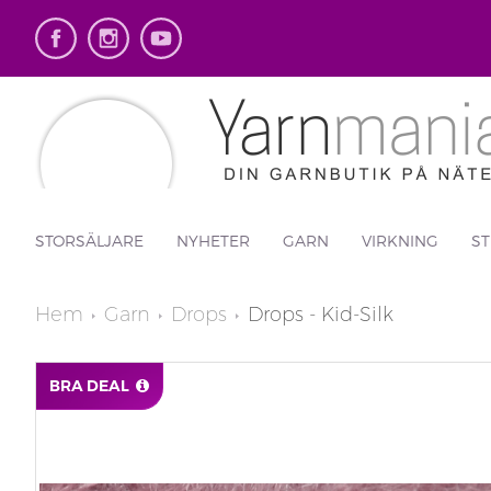
STORSÄLJARE
NYHETER
GARN
VIRKNING
ST
Hem
Garn
Drops
Drops - Kid-Silk
BRA DEAL