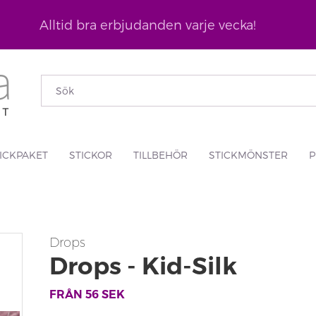
Alltid bra erbjudanden varje vecka!
ICKPAKET
STICKOR
TILLBEHÖR
STICKMÖNSTER
P
Drops
Drops - Kid-Silk
FRÅN
56
SEK