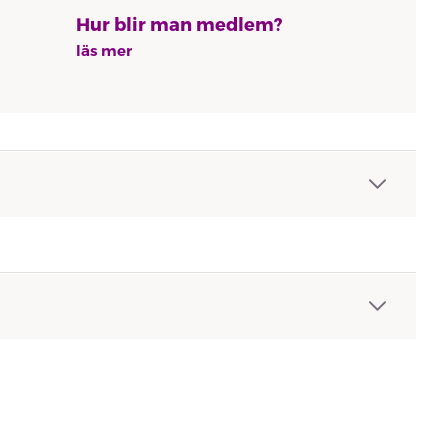
Hur blir man medlem?
läs mer