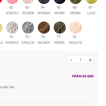
62 -
63 -
64 -
65 -
66 -
67 -
JORDGUBBSGLASS
PUDER
MIDNATT
MÖRK
MÖRK
LJUS
UNI
ROSA
SKUGGA
MARINBLÅ
OLIV
OLIV
UNI
UNI
UNI
UNI
UNI
74 -
75 -
76 -
77 -
78 -
UL
MORGONDIMMA
STÅLGRÅ
VALNÖT
MÖRK
SOLKYSS
UNI
UNI
UNI
SKOG
UNI
UNI
-
+
FRÅN
56
SEK
a det här