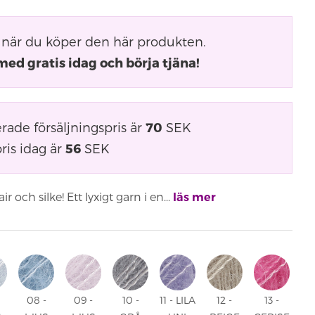
när du köper den här produkten.
med gratis idag och börja tjäna!
ade försäljningspris är
70
SEK
ris idag är
56
SEK
och silke! Ett lyxigt garn i en...
läs mer
08 -
09 -
10 -
11 - LILA
12 -
13 -