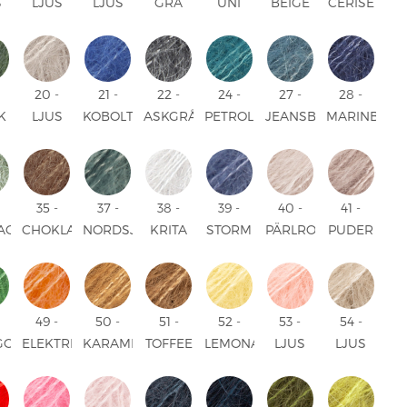
S
LJUS
LJUS
GRÅ
UNI
BEIGE
CERISE
ELSBLÅ
JEANSBLÅ
LAVENDEL
UNI
UNI
UNI
UNI
UNI
20 -
21 -
22 -
24 -
27 -
28 -
K
LJUS
KOBOLTBLÅ
ASKGRÅ
PETROL
JEANSBLÅ
MARINBLÅ
N
BEIGE
UNI
UNI
UNI
UNI
UNI
UNI
35 -
37 -
38 -
39 -
40 -
41 -
IAGRÖN
CHOKLAD
NORDSJÖ
KRITA
STORM
PÄRLROSA
PUDER
UNI
UNI
UNI
BLÅ
UNI
UNI
UNI
49 -
50 -
51 -
52 -
53 -
54 -
GOJGRÖN
ELEKTRISK
KARAMELL
TOFFEE
LEMONAD
LJUS
LJUS
ORANGE
UNI
UNI
UNI
PERSIKA
SAND
UNI
UNI
UNI