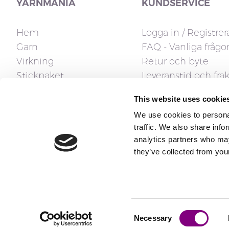
YARNMANIA
KUNDSERVICE
Hem
Logga in / Registrer
Garn
FAQ - Vanliga frågo
Virkning
Retur och byte
Stickpaket
Leveranstid och frak
Stickor
Fakturafrågor
This website uses cookie
Tillbehör
Reklamation och ån
We use cookies to personal
Stickmönster
Kontakta oss
traffic. We also share info
Presentkort
analytics partners who may
they’ve collected from your
Consent
Copyright ® 2026 All rights reserved
Necessary
Selection