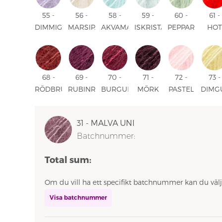
55 -
56 -
58 -
59 -
60 -
61 -
DIMMIG
MARSIPAN
AKVAMARIN
ISKRISTALL
PEPPARMINT
HOT
LILA
UNI
UNI
UNI
UNI
RED
UNI
UNI
68 -
69 -
70 -
71 -
72 -
73 -
RÖDBRUN
RUBINRÖD
BURGUNDER
MÖRK
PASTEL
DIMG
UNI
UNI
UNI
DRUVA
PINK
UNI
UNI
UNI
31 - MALVA UNI
Batchnummer:
Total sum:
Om du vill ha ett specifikt batchnummer kan du välj
Visa batchnummer