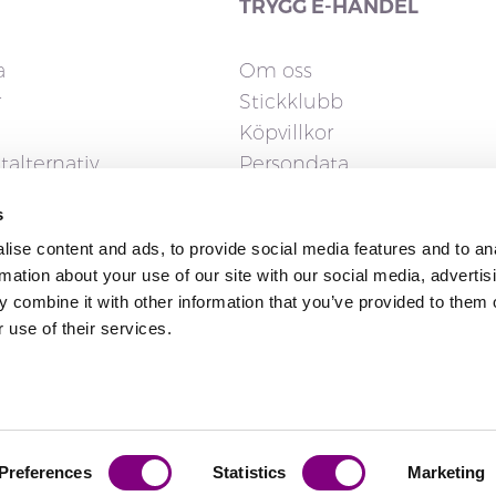
TRYGG E-HANDEL
a
Om oss
r
Stickklubb
Köpvillkor
talternativ
Persondata
Cookies
s
gerrätt
ise content and ads, to provide social media features and to an
rmation about your use of our site with our social media, advertis
 combine it with other information that you’ve provided to them o
 use of their services.
Preferences
Statistics
Marketing