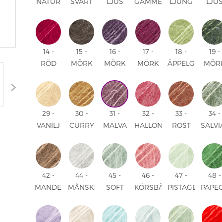
NATUR
SVART
LJUS
GAMMELROSA
LJUNG
LJU
UNI
UNI
ROSA
UNI
UNI
HIMM
UNI
UNI
14 -
15 -
16 -
17 -
18 -
19 -
RÖD
MÖRK
MÖRK
MÖRK
ÄPPELGRÖN
MÖR
UNI
BRUN
LILA
ROSA
UNI
GRÖ
UNI
UNI
UNI
UNI
29 -
30 -
31 -
32 -
33 -
34 -
VANILJ
CURRY
MALVA
HALLON
ROST
SALV
UNI
UNI
UNI
UNI
UNI
UNI
42 -
44 -
45 -
46 -
47 -
48 -
MANDEL
MÅNSKEN
SOFT
KÖRSBÄR
PISTAGEGLASS
PAPE
UNI
UNI
MINT
SORBET
UNI
UNI
UNI
UNI