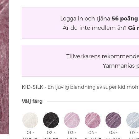
Logga in och tjäna
56
poäng
Är du inte medlem än?
Gå 
Tillverkarens rekommender
Yarnmanias p
KID-SILK - En ljuvlig blandning av super kid mohair 
Välj färg
01 -
02 -
03 -
04 -
05 -
07 -