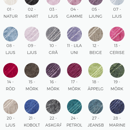
01 -
02 -
03 -
04 -
05 -
07 -
NATUR
SVART
LJUS
GAMMELROSA
LJUNG
LJUS
UNI
UNI
ROSA
UNI
UNI
HIMMELS
UNI
UNI
08 -
09 -
10 -
11 - LILA
12 -
13 -
LJUS
LJUS
GRÅ
UNI
BEIGE
CERISE
JEANSBLÅ
LAVENDEL
UNI
UNI
UNI
UNI
UNI
14 -
15 -
16 -
17 -
18 -
19 -
RÖD
MÖRK
MÖRK
MÖRK
ÄPPELGRÖN
MÖRK
UNI
BRUN
LILA
ROSA
UNI
GRÖN
UNI
UNI
UNI
UNI
20 -
21 -
22 -
24 -
27 -
28 -
LJUS
KOBOLTBLÅ
ASKGRÅ
PETROL
JEANSBLÅ
MARINBL