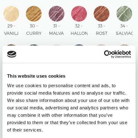
BEIGE
UNI
UNI
UNI
UNI
UNI
UNI
29 -
30 -
31 -
32 -
33 -
34 -
VANILJ
CURRY
MALVA
HALLON
ROST
SALVIAG
UNI
UNI
UNI
UNI
UNI
UNI
35 -
37 -
38 -
39 -
40 -
41 -
CHOKLAD
NORDSJÖ
KRITA
STORM
PÄRLROSA
PUDER
This website uses cookies
UNI
UNI
UNI
BLÅ
UNI
UNI
We use cookies to personalise content and ads, to
UNI
provide social media features and to analyse our traffic.
We also share information about your use of our site with
42 -
44 -
45 -
46 -
47 -
48 -
our social media, advertising and analytics partners who
MANDEL
MÅNSKEN
SOFT
KÖRSBÄR
PISTAGEGLASS
PAPEGOJ
may combine it with other information that you’ve
UNI
UNI
MINT
SORBET
UNI
UNI
provided to them or that they’ve collected from your use
UNI
UNI
of their services.