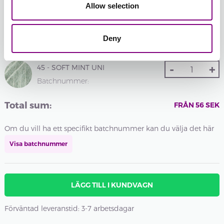
UNI
UNI
Allow selection
74 -
75 -
76 -
77 -
78 -
Deny
MORGONDIMMA
STÅLGRÅ
VALNÖT
MÖRK
SOLKYSS
UNI
UNI
UNI
SKOG
UNI
-
+
UNI
45 - SOFT MINT UNI
Batchnummer:
Total sum:
FRÅN
56
SEK
Om du vill ha ett specifikt batchnummer kan du välja det här
Visa batchnummer
LÄGG TILL I KUNDVAGN
Förväntad leveranstid: 3-7 arbetsdagar