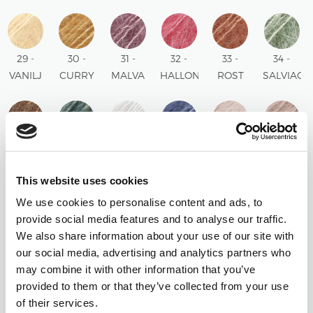
BEIGE
UNI
UNI
UNI
UNI
UNI
UNI
29 -
30 -
31 -
32 -
33 -
34 -
VANILJ
CURRY
MALVA
HALLON
ROST
SALVIAG
UNI
UNI
UNI
UNI
UNI
UNI
35 -
37 -
38 -
39 -
40 -
41 -
CHOKLAD
NORDSJÖ
KRITA
STORM
PÄRLROSA
PUDER
UNI
UNI
UNI
BLÅ
UNI
UNI
This website uses cookies
UNI
We use cookies to personalise content and ads, to
provide social media features and to analyse our traffic.
42 -
44 -
45 -
46 -
47 -
48 -
We also share information about your use of our site with
MANDEL
MÅNSKEN
SOFT
KÖRSBÄR
PISTAGEGLASS
PAPEGOJ
our social media, advertising and analytics partners who
UNI
UNI
MINT
SORBET
UNI
UNI
may combine it with other information that you’ve
UNI
UNI
provided to them or that they’ve collected from your use
of their services.