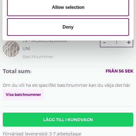
UNI
UNI
Allow selection
74 -
75 -
76 -
77 -
78 -
MORGONDIMMA
STÅLGRÅ
VALNÖT
MÖRK
SOLKYSS
Deny
UNI
UNI
UNI
SKOG
UNI
-
+
74 - MORGONDIMMA
UNI
UNI
Batchnummer:
Total sum:
FRÅN
56
SEK
Om du vill ha ett specifikt batchnummer kan du välja det här
Visa batchnummer
LÄGG TILL I KUNDVAGN
Förväntad leveranstid: 3-7 arbetsdagar