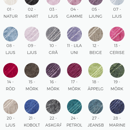
01 -
02 -
03 -
04 -
05 -
07 -
NATUR
SVART
LJUS
GAMMELROSA
LJUNG
LJUS
UNI
UNI
ROSA
UNI
UNI
HIMMELS
UNI
UNI
08 -
09 -
10 -
11 - LILA
12 -
13 -
LJUS
LJUS
GRÅ
UNI
BEIGE
CERISE
JEANSBLÅ
LAVENDEL
UNI
UNI
UNI
UNI
UNI
14 -
15 -
16 -
17 -
18 -
19 -
RÖD
MÖRK
MÖRK
MÖRK
ÄPPELGRÖN
MÖRK
UNI
BRUN
LILA
ROSA
UNI
GRÖN
UNI
UNI
UNI
UNI
20 -
21 -
22 -
24 -
27 -
28 -
LJUS
KOBOLTBLÅ
ASKGRÅ
PETROL
JEANSBLÅ
MARINBL