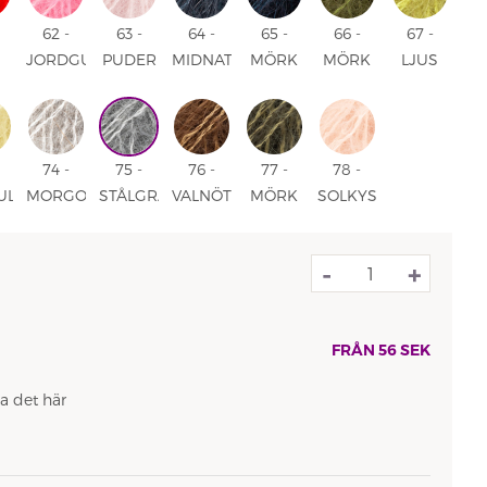
62 -
63 -
64 -
65 -
66 -
67 -
JORDGUBBSGLASS
PUDER
MIDNATT
MÖRK
MÖRK
LJUS
UNI
ROSA
SKUGGA
MARINBLÅ
OLIV
OLIV
UNI
UNI
UNI
UNI
UNI
74 -
75 -
76 -
77 -
78 -
UL
MORGONDIMMA
STÅLGRÅ
VALNÖT
MÖRK
SOLKYSS
UNI
UNI
UNI
SKOG
UNI
UNI
-
+
FRÅN
56
SEK
a det här