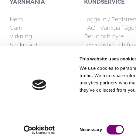
YARNMANIA
KUNDSERVICE
Hem
Logga in / Registrer
Garn
FAQ - Vanliga frågo
Virkning
Retur och byte
Stickpaket
Leveranstid och frak
Stickor
Fakturafrågor
This website uses cookie
Tillbehör
Reklamation och ån
We use cookies to personal
Stickmönster
Kontakta oss
traffic. We also share info
Presentkort
analytics partners who may
they’ve collected from your
Consent
Copyright ® 2026 All rights reserved
Necessary
Selection