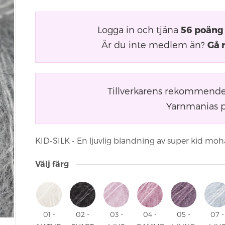
Logga in och tjäna
56
poäng
Är du inte medlem än?
Gå 
Tillverkarens rekommender
Yarnmanias p
KID-SILK - En ljuvlig blandning av super kid mohair 
Välj färg
01 -
02 -
03 -
04 -
05 -
07 -