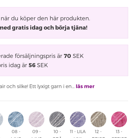
när du köper den här produkten.
med gratis idag och börja tjäna!
ade försäljningspris är
70
SEK
ris idag är
56
SEK
och silke! Ett lyxigt garn i en...
läs mer
08 -
09 -
10 -
11 - LILA
12 -
13 -