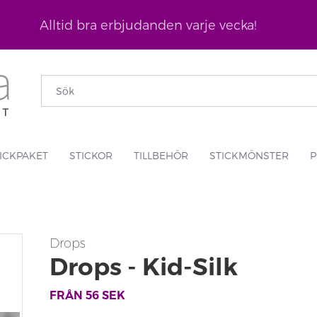
Alltid bra erbjudanden varje vecka!
ICKPAKET
STICKOR
TILLBEHÖR
STICKMÖNSTER
P
Drops
Drops - Kid-Silk
FRÅN
56
SEK