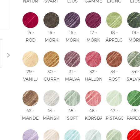
NATUR
SVART
LJUS
GAMMELROSA
LJUNG
LJU
UNI
UNI
ROSA
UNI
UNI
HIMM
UNI
UNI
14 -
15 -
16 -
17 -
18 -
19 -
RÖD
MÖRK
MÖRK
MÖRK
ÄPPELGRÖN
MÖR
UNI
BRUN
LILA
ROSA
UNI
GRÖ
UNI
UNI
UNI
UNI
29 -
30 -
31 -
32 -
33 -
34 -
VANILJ
CURRY
MALVA
HALLON
ROST
SALV
UNI
UNI
UNI
UNI
UNI
UNI
42 -
44 -
45 -
46 -
47 -
48 -
MANDEL
MÅNSKEN
SOFT
KÖRSBÄR
PISTAGEGLASS
PAPE
UNI
UNI
MINT
SORBET
UNI
UNI
UNI
UNI