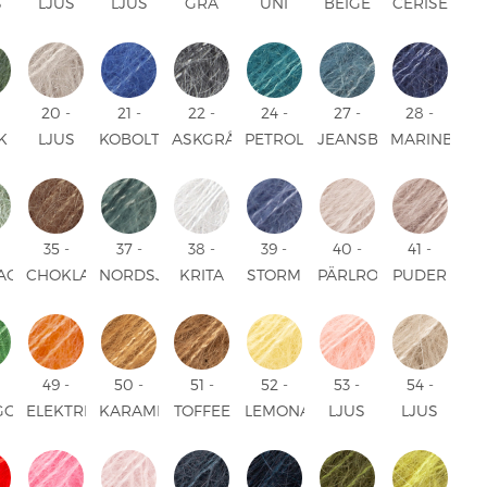
S
LJUS
LJUS
GRÅ
UNI
BEIGE
CERISE
ELSBLÅ
JEANSBLÅ
LAVENDEL
UNI
UNI
UNI
UNI
UNI
20 -
21 -
22 -
24 -
27 -
28 -
K
LJUS
KOBOLTBLÅ
ASKGRÅ
PETROL
JEANSBLÅ
MARINBLÅ
N
BEIGE
UNI
UNI
UNI
UNI
UNI
UNI
35 -
37 -
38 -
39 -
40 -
41 -
IAGRÖN
CHOKLAD
NORDSJÖ
KRITA
STORM
PÄRLROSA
PUDER
UNI
UNI
UNI
BLÅ
UNI
UNI
UNI
49 -
50 -
51 -
52 -
53 -
54 -
GOJGRÖN
ELEKTRISK
KARAMELL
TOFFEE
LEMONAD
LJUS
LJUS
ORANGE
UNI
UNI
UNI
PERSIKA
SAND
UNI
UNI
UNI