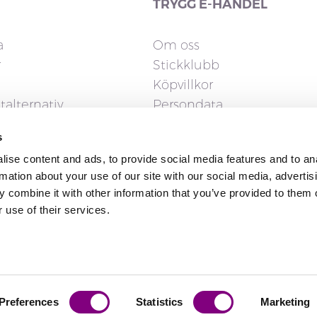
TRYGG E-HANDEL
a
Om oss
r
Stickklubb
Köpvillkor
talternativ
Persondata
Cookies
s
gerrätt
ise content and ads, to provide social media features and to an
rmation about your use of our site with our social media, advertis
 combine it with other information that you’ve provided to them o
 use of their services.
Preferences
Statistics
Marketing