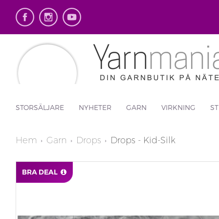
STORSÄLJARE
NYHETER
GARN
VIRKNING
ST
Hem
Garn
Drops
Drops - Kid-Silk
BRA DEAL