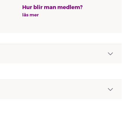
Hur blir man medlem?
läs mer