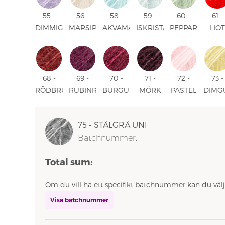
55 -
56 -
58 -
59 -
60 -
61 -
DIMMIG
MARSIPAN
AKVAMARIN
ISKRISTALL
PEPPARMINT
HOT
LILA
UNI
UNI
UNI
UNI
RED
UNI
UNI
68 -
69 -
70 -
71 -
72 -
73 -
RÖDBRUN
RUBINRÖD
BURGUNDER
MÖRK
PASTEL
DIMG
UNI
UNI
UNI
DRUVA
PINK
UNI
UNI
UNI
75 - STÅLGRÅ UNI
Batchnummer:
Total sum:
Om du vill ha ett specifikt batchnummer kan du välj
Visa batchnummer