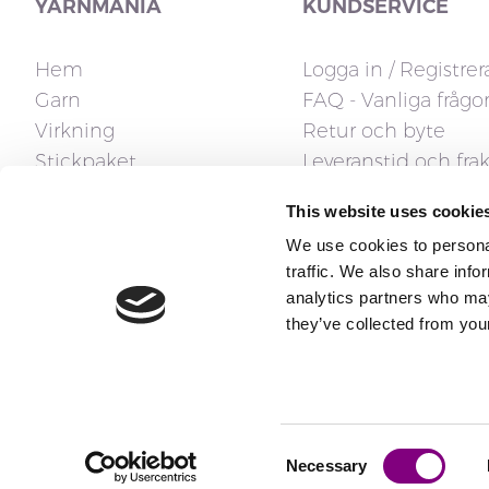
YARNMANIA
KUNDSERVICE
Hem
Logga in / Registrer
Garn
FAQ - Vanliga frågo
Virkning
Retur och byte
Stickpaket
Leveranstid och frak
Stickor
Fakturafrågor
This website uses cookie
Tillbehör
Reklamation och ån
We use cookies to personal
Stickmönster
Kontakta oss
traffic. We also share info
Presentkort
analytics partners who may
they’ve collected from your
Consent
Copyright ® 2026 All rights reserved
Necessary
Selection