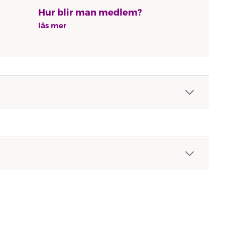
Hur blir man medlem?
läs mer