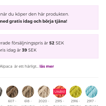
när du köper den här produkten.
med gratis idag och börja tjäna!
ade försäljningspris är
52
SEK
ris idag är
39
SEK
paca är ett härligt...
läs mer
Utsåld
607 -
618 -
2020 -
2915 -
2916 -
2917 -