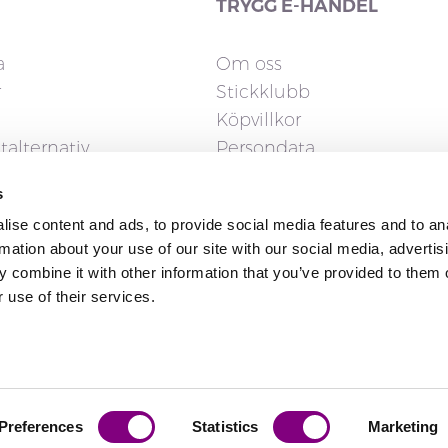
TRYGG E-HANDEL
a
Om oss
r
Stickklubb
Köpvillkor
talternativ
Persondata
Cookies
s
gerrätt
ise content and ads, to provide social media features and to an
rmation about your use of our site with our social media, advertis
 combine it with other information that you’ve provided to them o
 use of their services.
Preferences
Statistics
Marketing