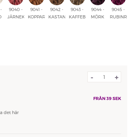
-
9040 -
9041 -
9042 -
9043 -
9044 -
9045 -
D
JÄRNEK
KOPPARBRUN
KASTANJ
KAFFEBÖNA
MÖRK
RUBINRÖD
UNI
UNI
UNI
MIX
DRUVA
UNI
UNI
-
+
FRÅN
39
SEK
a det här