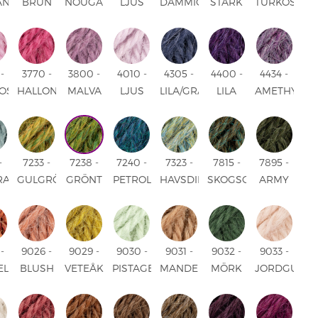
ANGRÅ
BRUN
NOUGAT
LJUS
DAMMIG
STARK
TURKOS
MIX
MIX
NOUGAT
ORANGE
LIME
UNI
MIX
UNI
UNI
-
3770 -
3800 -
4010 -
4305 -
4400 -
4434 -
ROS
HALLON
MALVA
LJUS
LILA/GRÅ/BLÅ
LILA
AMETHYST
ROS
UNI
LAVENDEL
UNI
UNI
MIX
UNI
UNI
-
7233 -
7238 -
7240 -
7323 -
7815 -
7895 -
RAL
GULGRÖN
GRÖNT
PETROL
HAVSDIMMA
SKOGSGRÖN
ARMY
MIX
GRAS
MIX
MIX
MIX
UNI
MIX
-
9026 -
9029 -
9030 -
9031 -
9032 -
9033 -
ELNÖT
BLUSH
VETEÅKER
PISTAGEGLASS
MANDEL
MÖRK
JORDGUBB
MIX
MIX
UNI
UNI
MURGRÖNA
UNI
UNI