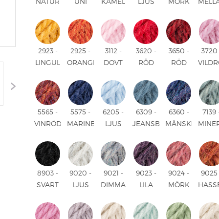
NATUR
UNI
KAMEL
LJUS
MÖRK
MELL
UNI
UNI
GRÅ
GRÅ
MIX
MIX
MIX
2923 -
2925 -
3112 -
3620 -
3650 -
3720 
LINGUL
ORANGE
DOVT
RÖD
RÖD
VILD
UNI
MELERAD
ROSA
UNI
MELERAD
UNI
MIX
UNI
MIX
5565 -
5575 -
6205 -
6309 -
6360 -
7139 
VINRÖD
MARINBLÅ
LJUS
JEANSBLÅ
MÅNSKENSBLÅ
MINE
MIX
UNI
BLÅ
UNI
MIX
BLÅ
UNI
UNI
8903 -
9020 -
9021 -
9023 -
9024 -
9025 
SVART
LJUS
DIMMA
LILA
MÖRK
HASS
UNI
PÄRLGRÅ
MIX
DIMMA
BLUSH
MIX
MIX
MIX
MIX