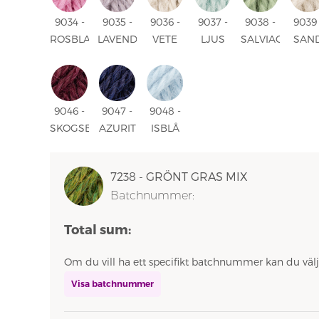
9034 -
9035 -
9036 -
9037 -
9038 -
9039 
ROSBLAD
LAVENDEL
VETE
LJUS
SALVIAGRÖN
SAN
UNI
FROST
UNI
SJÖGRÖN
UNI
UNI
UNI
UNI
9046 -
9047 -
9048 -
SKOGSBÄR
AZURIT
ISBLÅ
UNI
UNI
UNI
7238 - GRÖNT GRAS MIX
Batchnummer:
Total sum:
Om du vill ha ett specifikt batchnummer kan du välj
Visa batchnummer