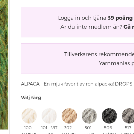
Logga in och tjäna
39
poäng
Är du inte medlem än?
Gå 
Tillverkarens rekommender
Yarnmanias p
ALPACA - En mjuk favorit av ren alpacka! DROPS Al
Välj färg
100 -
101 - VIT
302 -
501 -
506 -
517 -