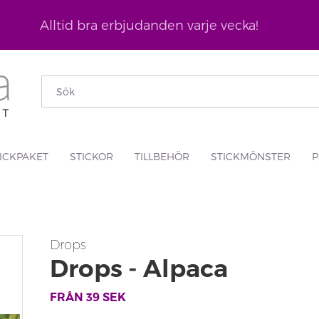
Alltid bra erbjudanden varje vecka!
ICKPAKET
STICKOR
TILLBEHÖR
STICKMÖNSTER
P
Drops
Drops - Alpaca
FRÅN
39
SEK