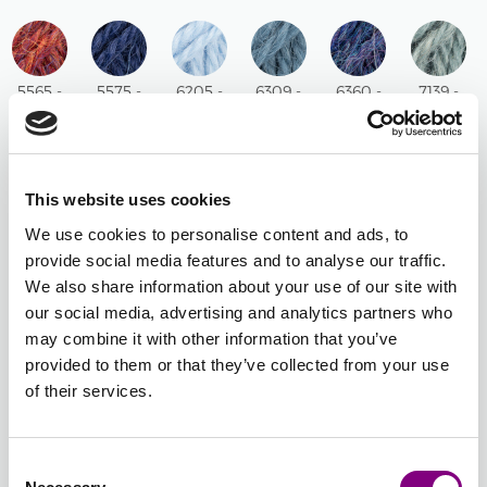
ROS
UNI
LAVENDEL
UNI
UNI
MIX
UNI
UNI
5565 -
5575 -
6205 -
6309 -
6360 -
7139 -
VINRÖD
MARINBLÅ
LJUS
JEANSBLÅ
MÅNSKENSBLÅ
MINERAL
MIX
UNI
BLÅ
UNI
MIX
BLÅ
UNI
UNI
This website uses cookies
7233 -
7238 -
7240 -
7323 -
7815 -
7895 -
We use cookies to personalise content and ads, to
GULGRÖN
GRÖNT
PETROL
HAVSDIMMA
SKOGSGRÖN
ARMY
provide social media features and to analyse our traffic.
MIX
GRAS
MIX
MIX
MIX
UNI
We also share information about your use of our site with
MIX
our social media, advertising and analytics partners who
may combine it with other information that you’ve
8903 -
9020 -
9021 -
9023 -
9024 -
9025 -
provided to them or that they’ve collected from your use
SVART
LJUS
DIMMA
LILA
MÖRK
HASSELN
of their services.
UNI
PÄRLGRÅ
MIX
DIMMA
BLUSH
MIX
MIX
MIX
MIX
Consent