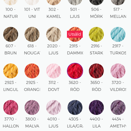
100 -
101 - VIT
302 -
501 -
506 -
517 -
NATUR
UNI
KAMEL
LJUS
MÖRK
MELLANG
UNI
UNI
GRÅ
GRÅ
MIX
MIX
MIX
Utsåld
607 -
618 -
2020 -
2915 -
2916 -
2917 -
BRUN
NOUGAT
LJUS
DAMMIG
STARK
TURKOS
MIX
MIX
NOUGAT
ORANGE
LIME
UNI
MIX
UNI
UNI
2923 -
2925 -
3112 -
3620 -
3650 -
3720 -
LINGUL
ORANGE
DOVT
RÖD
RÖD
VILDROS
UNI
MELERAD
ROSA
UNI
MELERAD
UNI
MIX
UNI
MIX
3770 -
3800 -
4010 -
4305 -
4400 -
4434 -
HALLON
MALVA
LJUS
LILA/GRÅ/BLÅ
LILA
AMETHYS