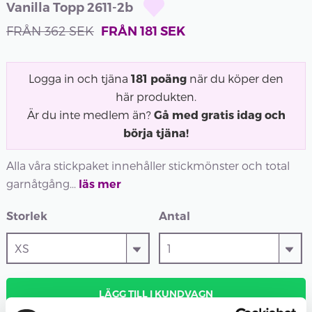
Vanilla Topp 2611-2b
FRÅN
362
SEK
FRÅN
181
SEK
Logga in och tjäna
181
poäng
när du köper den
här produkten.
Är du inte medlem än?
Gå med gratis idag och
börja tjäna!
Alla våra stickpaket innehåller stickmönster och total
garnåtgång...
läs mer
Storlek
Antal
LÄGG TILL I KUNDVAGN