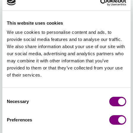
Förväntad leveranstid: 3-7 arbetsdagar
This website uses cookies
Antal nystan
We use cookies to personalise content and ads, to
-
+
534 - GRÅGRÖN
provide social media features and to analyse our traffic.
Öppna färgväljaren
We also share information about your use of our site with
our social media, advertising and analytics partners who
may combine it with other information that you’ve
Total sum:
FRÅN
362
SEK
FRÅN
181
SEK
provided to them or that they’ve collected from your use
of their services.
Återställ färgval
Återställ antal
Consent
Necessary
Selection
Välj stickmönster
Stickmönsterspråk
: Svensk
Stickmönster ingår i paketet. Mönstret skrivs ut på
Preferences
papper av hög kvalitet
45 SEK