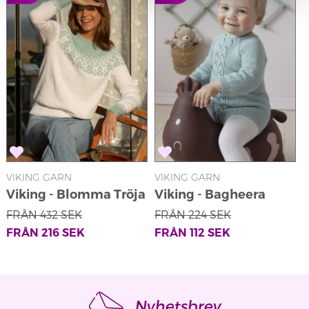
VIKING GARN
VIKING GARN
V
Viking - Blomma Tröja
Viking - Bagheera
2215-5
Body 2326-1
FRÅN
432
SEK
FRÅN
224
SEK
FRÅN
216
SEK
FRÅN
112
SEK
Nyhetsbrev