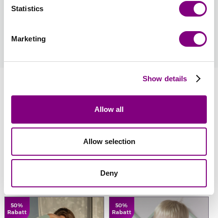
Statistics
Hur blir man medlem?
Marketing
läs mer
Show details
Information
Allow all
Recensioner
Allow selection
Se fler stickpaket i denna garnfärg
Deny
SE ALLA
50%
50%
Rabatt
Rabatt