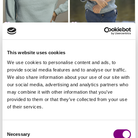
VIKING GARN
VIKING GARN
Viking - Laguna Tröja
Viking - Vigo T-Shirt 2325-
FRÅN
560
SEK
FRÅN
280
SEK
FRÅN
468
SEK
FRÅN
234
SEK
2321-3
10
This website uses cookies
We use cookies to personalise content and ads, to
50%
50%
provide social media features and to analyse our traffic.
Rabatt
Rabatt
We also share information about your use of our site with
our social media, advertising and analytics partners who
may combine it with other information that you’ve
provided to them or that they’ve collected from your use
of their services.
Consent
Necessary
Selection