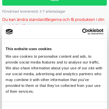
Förväntad leveranstid: 3-7 arbetsdagar
Du kan ändra standardfärgerna och få produkten i din
storlek ändå.
Färgen märkt "röd" är slutsåld och kan ändras till annan
färg.
This website uses cookies
We use cookies to personalise content and ads, to
Antal nystan
provide social media features and to analyse our traffic.
-
+
500 - VIT
We also share information about your use of our site with
Öppna färgväljaren
our social media, advertising and analytics partners who
may combine it with other information that you’ve
provided to them or that they’ve collected from your use
-
+
534 - GRÅGRÖN
of their services.
Öppna färgväljaren
Consent