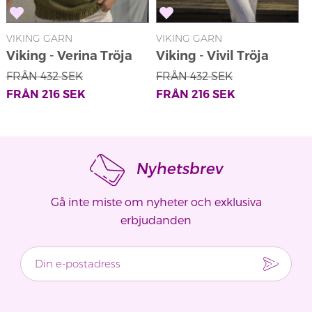
VIKING GARN
VIKING GARN
V
Viking - Verina Tröja
Viking - Vivil Tröja
V
2215-8
2215-3
FRÅN
432
SEK
FRÅN
432
SEK
FRÅN
216
SEK
FRÅN
216
SEK
Nyhetsbrev
Gå inte miste om nyheter och exklusiva
erbjudanden