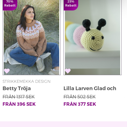
70%
25%
Rabatt
Rabatt
STRIKKEMEKKA DESIGN
S
Betty Tröja
Lilla Larven Glad och
Mätt
FRÅN
1317
SEK
FRÅN
502
SEK
FRÅN
396
SEK
FRÅN
377
SEK