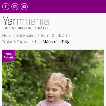
Hem
Stickpaket
Barn (0 - 16 år)
Tröjor & Toppar
Lilla Månstråle Tröja
70%
Rabatt