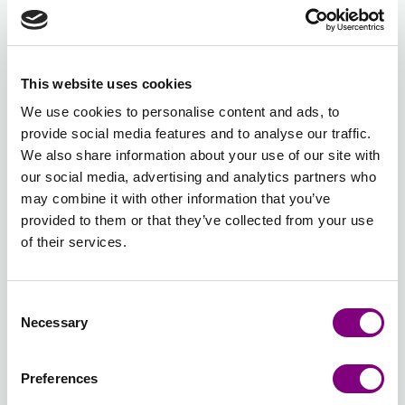
LÄGG TILL I KUNDVAGN
Förväntad leveranstid: 3-7 arbetsdagar
This website uses cookies
Antal nystan
We use cookies to personalise content and ads, to
provide social media features and to analyse our traffic.
-
+
133 - ROSA DIMMA
We also share information about your use of our site with
Öppna färgväljaren
our social media, advertising and analytics partners who
may combine it with other information that you’ve
provided to them or that they’ve collected from your use
Total sum:
FRÅN
267
SEK
FRÅN
81
SEK
of their services.
Återställ färgval
Återställ antal
Consent
Necessary
Selection
Välj stickmönster
Stickmönsterspråk
: Svensk
Preferences
Stickmönster ingår i paketet. Mönstret skrivs ut på
papper av hög kvalitet