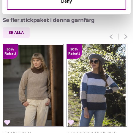
Deny
Se fler stickpaket i denna garnfärg
SE ALLA
50%
50%
Rabatt
Rabatt