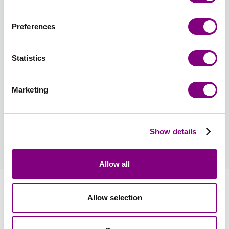
Återställ färgval
Återställ antal
Preferences
Välj stickmönster
Stickmönsterspråk
: Svensk
Statistics
Stickmönster ingår i paketet. Mönstret skrivs ut på
papper av hög kvalitet
Marketing
45 SEK
Hur blir man medlem?
Show details
läs mer
Allow all
Information
Allow selection
Recensioner