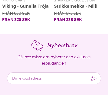
VIKING GARN
STRIKKEMEKKA DESIGN
V
Viking - Gunelia Tröja
Strikkemekka - Milli
2206-5
Tröja Blå
FRÅN
650
SEK
FRÅN
675
SEK
FRÅN
325
SEK
FRÅN
338
SEK
Nyhetsbrev
Gå inte miste om nyheter och exklusiva
erbjudanden