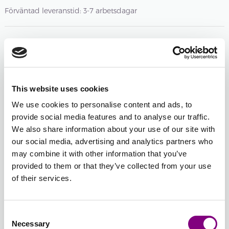
Förväntad leveranstid: 3-7 arbetsdagar
Antal nystan
-
+
307 - BEIGE
Öppna färgväljaren
This website uses cookies
We use cookies to personalise content and ads, to
-
+
303 - SVART
provide social media features and to analyse our traffic.
Öppna färgväljaren
We also share information about your use of our site with
our social media, advertising and analytics partners who
may combine it with other information that you’ve
-
+
332 - GRÖN MULTI
provided to them or that they’ve collected from your use
Öppna färgväljaren
of their services.
Total sum:
FRÅN
790
SEK
FRÅN
395
SEK
Consent
Necessary
Selection