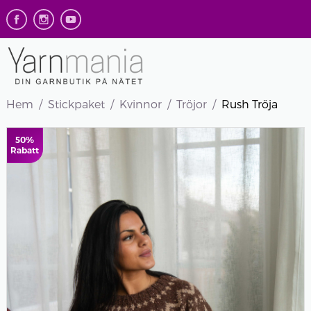
Hem
Stickpaket
Kvinnor
Tröjor
Rush Tröja
50%
Rabatt