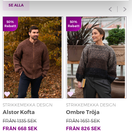
SE ALLA
50%
50%
Rabatt
Rabatt
STRIKKEMEKKA DESIGN
STRIKKEMEKKA DESIGN
S
Alstor Kofta
Ombre Tröja
S
FRÅN
1335
SEK
FRÅN
1651
SEK
FRÅN
668
SEK
FRÅN
826
SEK