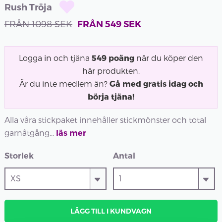
Rush Tröja
FRÅN
1098
SEK
FRÅN
549
SEK
Logga in och tjäna
549
poäng
när du köper den
här produkten.
Är du inte medlem än?
Gå med gratis idag och
börja tjäna!
Alla våra stickpaket innehåller stickmönster och total
garnåtgång...
läs mer
Storlek
Antal
LÄGG TILL I KUNDVAGN