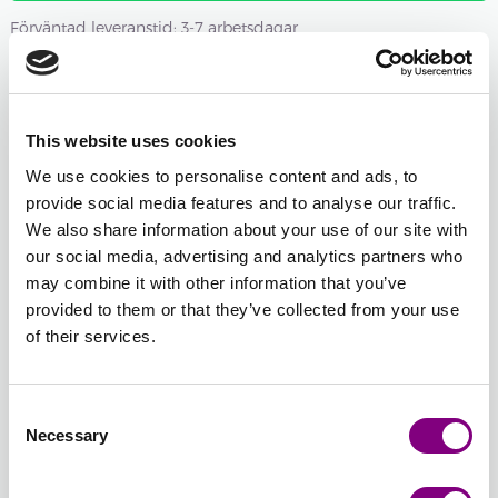
Förväntad leveranstid: 3-7 arbetsdagar
Antal nystan
-
+
403 - BRUN
This website uses cookies
Öppna färgväljaren
We use cookies to personalise content and ads, to
provide social media features and to analyse our traffic.
We also share information about your use of our site with
-
+
401 - LJUSBEIGE
our social media, advertising and analytics partners who
Öppna färgväljaren
may combine it with other information that you’ve
provided to them or that they’ve collected from your use
of their services.
Total sum:
FRÅN
1098
SEK
FRÅN
549
SEK
Consent
Återställ färgval
Återställ antal
Necessary
Selection