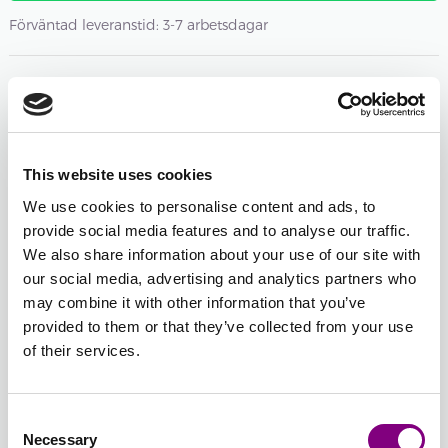
Förväntad leveranstid: 3-7 arbetsdagar
Antal nystan
-
+
101 - VIT
Öppna färgväljaren
This website uses cookies
We use cookies to personalise content and ads, to
-
+
114 - GRÖN
provide social media features and to analyse our traffic.
Öppna färgväljaren
We also share information about your use of our site with
our social media, advertising and analytics partners who
may combine it with other information that you’ve
-
+
125 - DJUP RÖD
provided to them or that they’ve collected from your use
Öppna färgväljaren
of their services.
Total sum:
FRÅN
951
SEK
FRÅN
476
SEK
Consent
Necessary
Selection