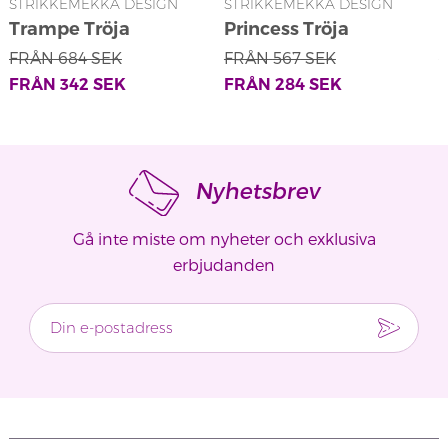
STRIKKEMEKKA DESIGN
STRIKKEMEKKA DESIGN
S
Trampe Tröja
Princess Tröja
FRÅN
684
SEK
FRÅN
567
SEK
FRÅN
342
SEK
FRÅN
284
SEK
Nyhetsbrev
Gå inte miste om nyheter och exklusiva
erbjudanden