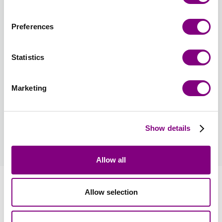
Återställ färgval
Återställ antal
Preferences
Välj stickmönster
Stickmönsterspråk
: Norska
Statistics
Stickmönster ingår i paketet. Mönstret skrivs ut på
papper av hög kvalitet
Marketing
45 SEK
Hur blir man medlem?
Show details
läs mer
Allow all
Information
Allow selection
Recensioner