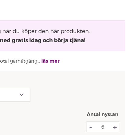
g
när du köper den här produkten.
med gratis idag och börja tjäna!
total garnåtgång...
läs mer
Antal nystan
-
+