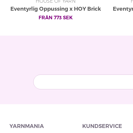
HOUSE OF YARN
Eventyrlig Oppussing x HOY Brick
Eventy
Zip Tröja 486-04
Event
FRÅN
773
SEK
YARNMANIA
KUNDSERVICE