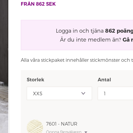
FRÅN
862
SEK
Logga in och tjäna
862
poän
Är du inte medlem än?
Gå 
Alla våra stickpaket innehåller stickmönster och 
Storlek
Antal
7601 - NATUR
Öppna färgväljaren