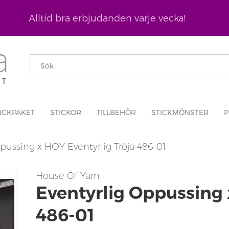
Alltid bra erbjudanden varje vecka!
ICKPAKET
STICKOR
TILLBEHÖR
STICKMÖNSTER
P
pussing x HOY Eventyrlig Tröja 486-01
House Of Yarn
Eventyrlig Oppussing 
486-01