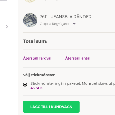
7611 - JEANSBLÅ RÄNDER
Öppna färgväljaren
Total sum:
Återställ färgval
Återställ antal
Välj stickmönster
Stickmönster ingår i paketet. Mönstret skrivs ut 
45 SEK
LÄGG TILL I KUNDVAGN