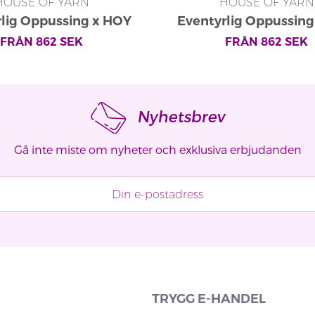
HOUSE OF YARN
HOUSE OF YARN
rlig Oppussing x HOY
Eventyrlig Oppussing
yrlig Tröja 486-08
Eventyrlig Zip Tröja 
FRÅN
862
SEK
FRÅN
862
SEK
Nyhetsbrev
Gå inte miste om nyheter och exklusiva erbjudanden
TRYGG E-HANDEL