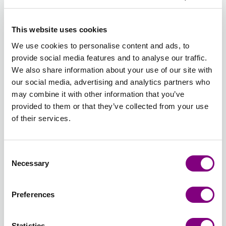
KAMEL
This website uses cookies
557 -
558 -
559 -
560 -
561 -
562 -
We use cookies to personalise content and ads, to
PUDERBLÅ
GUL
KARIBISK
LJUSGUL
LJUSLILA
ROSA
provide social media features and to analyse our traffic.
BLÅ
We also share information about your use of our site with
our social media, advertising and analytics partners who
may combine it with other information that you’ve
563 -
564 -
565 -
566 -
567 -
568 -
provided to them or that they’ve collected from your use
TROPISK
KLAR
GRÅ/KAMEL
NATUR/BRUN/RÖD/SAFFRAN
NATUR/ROSA
SAND/RO
of their services.
BLÅ
RÖD
PRINT
PRINT
PRINT
PRINT
Consent
Necessary
Selection
569 -
570 -
571 -
572 -
573 -
574 -
VIT/NEON
VIT/BLÅ
ORANGE
RÖDLILA
PURPUR
BORDEAU
PRINT
PRINT
Preferences
Statistics