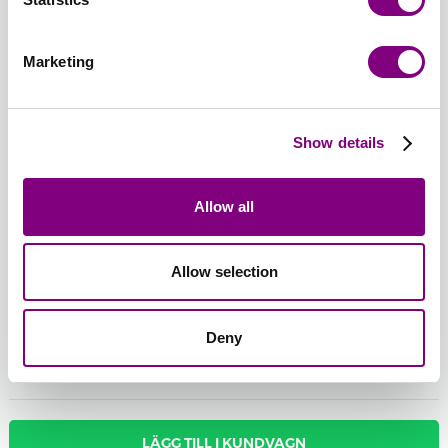
575 -
576 -
577 -
578 -
579 -
580 -
LJUNG
FLAMINGO
ANTIKGRÅ
KUNGSBLÅ
LATTE
SKOGSGR
MELANGE
MELANGE
Marketing
581 -
582 -
583 -
584 -
Show details
KLARGRÖN
TEBLAD
PÄRONGRÖN
GRÖN
-
+
Allow all
501 - NATUR
Batchnummer:
Allow selection
Total sum:
FRÅN
95
SEK
Om du vill ha ett specifikt batchnummer kan du välja det här
Deny
Visa batchnummer
LÄGG TILL I KUNDVAGN