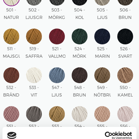
501 -
502 -
503 -
504 -
505 -
506 -
NATUR
LJUSGRÅ
MÖRKGRÅ
KOL
LJUS
BRUN
MELERAD
MELERAD
BEIGE
MELERAD
MELERAD
511 -
519 -
521 -
524 -
525 -
526 -
MAJSGUL
SAFFRANSGUL
VALLMORÖD
MÖRK
MARIN
SVART
BLÅGRÖN
532 -
533 -
547 -
548 -
549 -
550 -
BRÄND
VIT
LJUS
BRUN
NÖTBRUN
KAMEL
ROST
DENIM
551 -
552 -
553 -
554 -
555 -
556 -
GAMMELROSA
MULLVAD
HONUNG
KITT
ROSA
PUDERRO