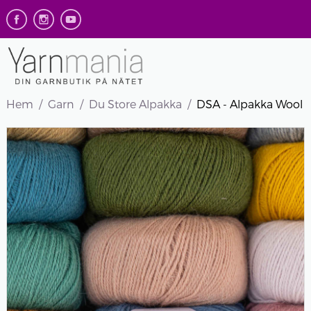
Hem
Garn
Du Store Alpakka
DSA - Alpakka Wool