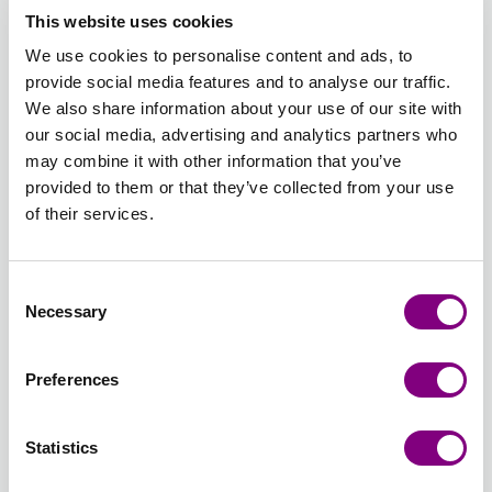
01 - VIT
02 -
04 -
06 -
11 - LILA
12 -
This website uses cookies
UNI
SVART
MELLAN
LJUS
UNI
SYREN
We use cookies to personalise content and ads, to
UNI
GRÅ
BLÅ
UNI
provide social media features and to analyse our traffic.
UNI
UNI
Utsåld
Utsåld
Utsåld
We also share information about your use of our site with
our social media, advertising and analytics partners who
13 -
14 -
15 -
17 -
18 -
19 -
may combine it with other information that you’ve
GAMMELROSA
LJUS
ROSA
OPAL
TURKOS
LJUS
provided to them or that they’ve collected from your use
UNI
ROSA
UNI
GRÖN
UNI
TURKOS
of their services.
UNI
UNI
UNI
Utsåld
Utsåld
Utsåld
21 -
22 -
23 -
24 -
25 -
26 -
Consent
PIONROSA
MILD
PLOMMON
LAVENDEL
MALVA
ISBLÅ
Necessary
Selection
UNI
ROS
UNI
FROST
UNI
UNI
UNI
UNI
Utsåld
Utsåld
Utsåld
Utsåld
Preferences
38 -
40 -
41 - SÖT
44 -
46 -
49 -
COOKIES
AMETYST
ORKIDÉ
ROSA
PAPEGOJGRÖN
KAFFE
Statistics
&
UNI
UNI
FLAMINGO
UNI
UNI