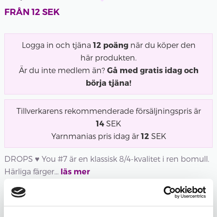
FRÅN
12
SEK
Logga in och tjäna
12
poäng
när du köper den
här produkten.
Är du inte medlem än?
Gå med gratis idag och
börja tjäna!
Tillverkarens rekommenderade försäljningspris är
14
SEK
Yarnmanias pris idag är
12
SEK
DROPS ♥ You #7 är en klassisk 8/4-kvalitet i ren bomull.
Härliga färger...
läs mer
Utsåld
Utsåld
Utsåld