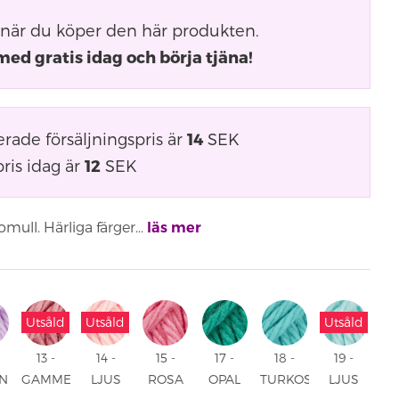
när du köper den här produkten.
med gratis idag och börja tjäna!
ade försäljningspris är
14
SEK
ris idag är
12
SEK
mull. Härliga färger...
läs mer
Utsåld
Utsåld
Utsåld
13 -
14 -
15 -
17 -
18 -
19 -
N
GAMMELROSA
LJUS
ROSA
OPAL
TURKOS
LJUS