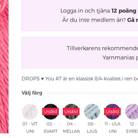
Logga in och tjäna
12
poäng
Är du inte medlem än?
Gå 
Tillverkarens rekommender
Yarnmanias p
DROPS ♥ You #7 är en klassisk 8/4-kvalitet i ren bo
Välj färg
Utsåld
Utsåld
Utsåld
01 - VIT
02 -
04 -
06 -
11 - LILA
12 -
UNI
SVART
MELLAN
LJUS
UNI
SYRE