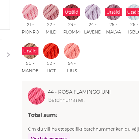
UNI
GRÅ
BLÅ
UNI
UNI
UNI
Utsåld
Utsåld
Utsål
21 -
22 -
23 -
24 -
25 -
26 -
PIONROSA
MILD
PLOMMON
LAVENDEL
MALVA
ISBL
UNI
ROS
UNI
FROST
UNI
UNI
UNI
UNI
Utsåld
50 -
52 -
54 -
MANDEL
HOT
LJUS
UNI
RED
PERSIKA
UNI
UNI
44 - ROSA FLAMINGO UNI
Batchnummer:
Total sum:
Om du vill ha ett specifikt batchnummer kan du välj
Visa batchnummer