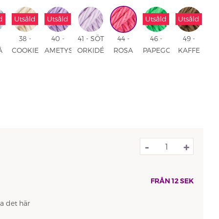
UNI
ROSA
UNI
GRÖN
UNI
TURKOS
UNI
UNI
UNI
d
Utsåld
Utsåld
Utsåld
Utsåld
38 -
40 -
41 - SÖT
44 -
46 -
49 -
Å
COOKIES
AMETYST
ORKIDÉ
ROSA
PAPEGOJGRÖN
KAFFE
&
UNI
UNI
FLAMINGO
UNI
UNI
CREAM
UNI
PRINT
-
+
FRÅN
12
SEK
a det här