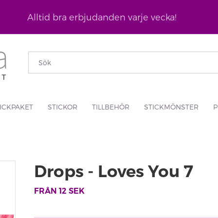
Alltid bra erbjudanden varje vecka!
ICKPAKET
STICKOR
TILLBEHÖR
STICKMÖNSTER
P
Drops - Loves You 7
FRÅN
12
SEK