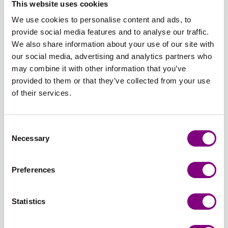
01 - VIT
02 -
04 -
06 -
11 - LILA
12 -
This website uses cookies
UNI
SVART
MELLAN
LJUS
UNI
SYREN
We use cookies to personalise content and ads, to
UNI
GRÅ
BLÅ
UNI
provide social media features and to analyse our traffic.
UNI
UNI
We also share information about your use of our site with
Utsåld
Utsåld
Utsåld
our social media, advertising and analytics partners who
13 -
14 -
15 -
17 -
18 -
19 -
may combine it with other information that you’ve
GAMMELROSA
LJUS
ROSA
OPAL
TURKOS
LJUS
provided to them or that they’ve collected from your use
UNI
ROSA
UNI
GRÖN
UNI
TURKOS
of their services.
UNI
UNI
UNI
Utsåld
Utsåld
Utsåld
Consent
21 -
22 -
23 -
24 -
25 -
26 -
Necessary
Selection
PIONROSA
MILD
PLOMMON
LAVENDEL
MALVA
ISBLÅ
UNI
ROS
UNI
FROST
UNI
UNI
UNI
UNI
Preferences
Utsåld
Utsåld
Utsåld
Utsåld
38 -
40 -
41 - SÖT
44 -
46 -
49 -
Statistics
COOKIES
AMETYST
ORKIDÉ
ROSA
PAPEGOJGRÖN
KAFFE
&
UNI
UNI
FLAMINGO
UNI
UNI