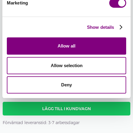
CREAM
UNI
Marketing
Utsåld
PRINT
50 -
52 -
54 -
MANDEL
HOT
LJUS
Show details
UNI
RED
PERSIKA
-
+
UNI
UNI
41 - SÖT ORKIDÉ UNI
Allow all
Batchnummer:
Total sum:
FRÅN
12
SEK
Allow selection
Om du vill ha ett specifikt batchnummer kan du välja det här
Visa batchnummer
Deny
LÄGG TILL I KUNDVAGN
Förväntad leveranstid: 3-7 arbetsdagar