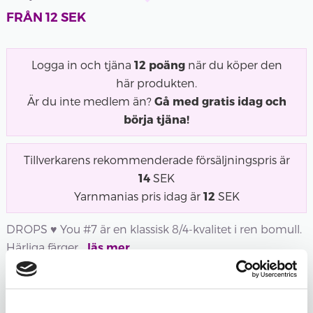
FRÅN
12
SEK
Logga in och tjäna
12
poäng
när du köper den
här produkten.
Är du inte medlem än?
Gå med gratis idag och
börja tjäna!
Tillverkarens rekommenderade försäljningspris är
14
SEK
Yarnmanias pris idag är
12
SEK
DROPS ♥ You #7 är en klassisk 8/4-kvalitet i ren bomull.
Härliga färger...
läs mer
Utsåld
Utsåld
Utsåld