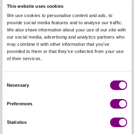
01 - VIT
02 -
04 -
06 -
11 - LILA
12 -
This website uses cookies
UNI
SVART
MELLAN
LJUS
UNI
SYREN
We use cookies to personalise content and ads, to
UNI
GRÅ
BLÅ
UNI
provide social media features and to analyse our traffic.
UNI
UNI
Utsåld
Utsåld
Utsåld
We also share information about your use of our site with
our social media, advertising and analytics partners who
13 -
14 -
15 -
17 -
18 -
19 -
may combine it with other information that you’ve
GAMMELROSA
LJUS
ROSA
OPAL
TURKOS
LJUS
provided to them or that they’ve collected from your use
UNI
ROSA
UNI
GRÖN
UNI
TURKOS
of their services.
UNI
UNI
UNI
Utsåld
Utsåld
Utsåld
21 -
22 -
23 -
24 -
25 -
26 -
Consent
PIONROSA
MILD
PLOMMON
LAVENDEL
MALVA
ISBLÅ
Necessary
Selection
UNI
ROS
UNI
FROST
UNI
UNI
UNI
UNI
Utsåld
Utsåld
Utsåld
Utsåld
Preferences
38 -
40 -
41 - SÖT
44 -
46 -
49 -
COOKIES
AMETYST
ORKIDÉ
ROSA
PAPEGOJGRÖN
KAFFE
Statistics
&
UNI
UNI
FLAMINGO
UNI
UNI