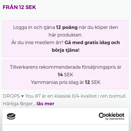
FRÅN
12
SEK
Logga in och tjäna
12
poäng
när du köper den
här produkten.
Är du inte medlem än?
Gå med gratis idag och
börja tjäna!
Tillverkarens rekommenderade försäljningspris är
14
SEK
Yarnmanias pris idag är
12
SEK
DROPS ♥ You #7 är en klassisk 8/4-kvalitet i ren bomull.
Härliga färger...
läs mer
Utsåld
Utsåld
Utsåld