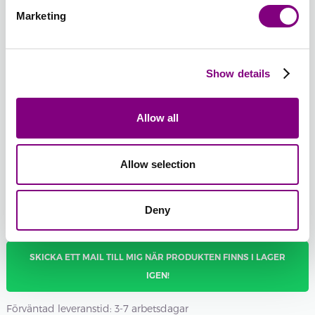
CREAM
UNI
Utsåld
Marketing
PRINT
50 -
52 -
54 -
MANDEL
HOT
LJUS
Show details
UNI
RED
PERSIKA
Slut i lager
UNI
UNI
25 - MALVA UNI
Batchnummer:
Allow all
Total sum:
FRÅN
12
SEK
Allow selection
Om du vill ha ett specifikt batchnummer kan du välja det här
Visa batchnummer
Deny
SKICKA ETT MAIL TILL MIG NÄR PRODUKTEN FINNS I LAGER
IGEN!
Förväntad leveranstid: 3-7 arbetsdagar