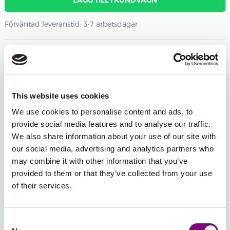
LÄGG TILL I KUNDVAGN
Förväntad leveranstid: 3-7 arbetsdagar
Antal nystan
-
+
364 - DIMROSA
Öppna färgväljaren
This website uses cookies
We use cookies to personalise content and ads, to
-
+
provide social media features and to analyse our traffic.
362 - PUDERROSA
We also share information about your use of our site with
Öppna färgväljaren
our social media, advertising and analytics partners who
may combine it with other information that you’ve
-
+
provided to them or that they’ve collected from your use
309 - LJUS BRUN
of their services.
Öppna färgväljaren
Consent
Total sum:
FRÅN
495
SEK
FRÅN
248
SEK