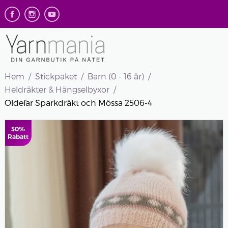
Hem
Stickpaket
Barn (0 - 16 år)
Heldräkter & Hängselbyxor
Oldefar Sparkdräkt och Mössa 2506-4
50%
Rabatt