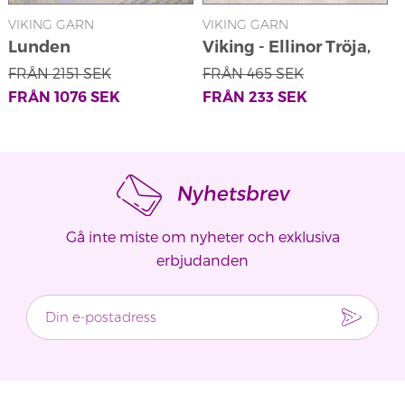
VIKING GARN
VIKING GARN
V
Lunden
Viking - Ellinor Tröja,
V
Lekfilt/Tyngdfilt 2506-
Byxor och Mössa 2304-
FRÅN
2151
SEK
FRÅN
465
SEK
7
3a
FRÅN
1076
SEK
FRÅN
233
SEK
Nyhetsbrev
Gå inte miste om nyheter och exklusiva
erbjudanden