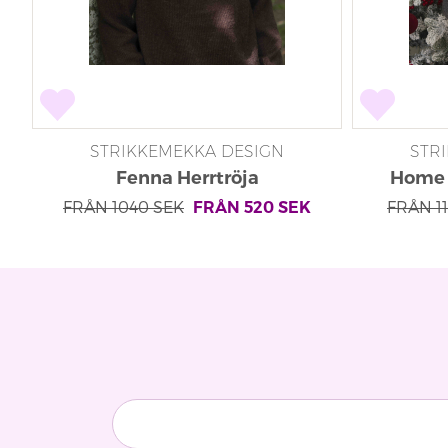
STRIKKEMEKKA DESIGN
STR
Fenna Herrtröja
Home 
FRÅN
1040
SEK
FRÅN
1
FRÅN
520
SEK