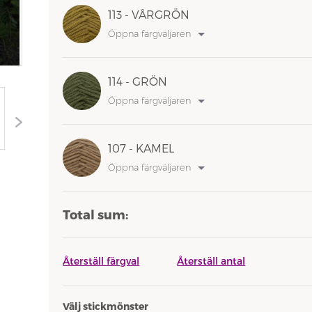
113 - VÅRGRÖN
Öppna färgväljaren
114 - GRÖN
Öppna färgväljaren
107 - KAMEL
Öppna färgväljaren
Total sum:
Återställ färgval
Återställ antal
Välj stickmönster