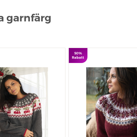
na garnfärg
50%
Rabatt