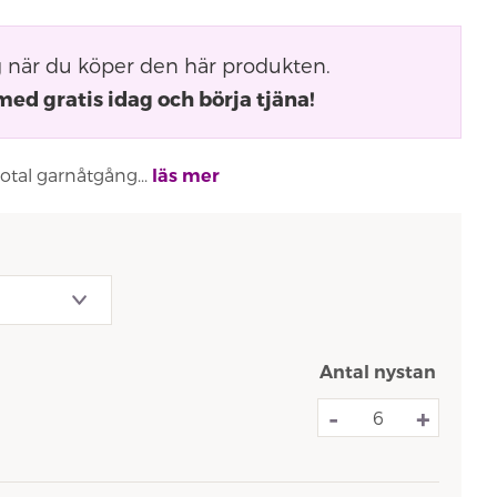
g
när du köper den här produkten.
med gratis idag och börja tjäna!
total garnåtgång...
läs mer
Antal nystan
-
+