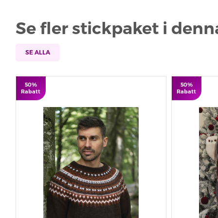
Se fler stickpaket i den
SE ALLA
50%
50%
Rabatt
Rabatt