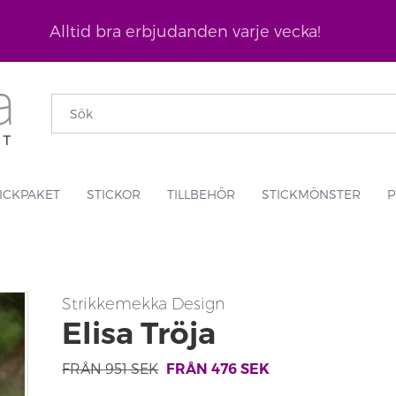
Alltid bra erbjudanden varje vecka!
ICKPAKET
STICKOR
TILLBEHÖR
STICKMÖNSTER
P
Strikkemekka Design
Elisa Tröja
FRÅN
951
SEK
FRÅN
476
SEK