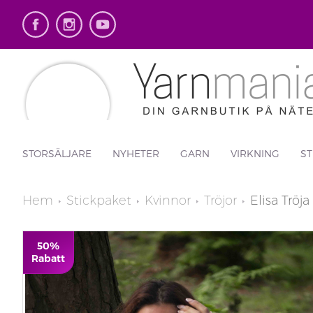
STORSÄLJARE
NYHETER
GARN
VIRKNING
ST
Hem
Stickpaket
Kvinnor
Tröjor
Elisa Tröja
50%
Rabatt