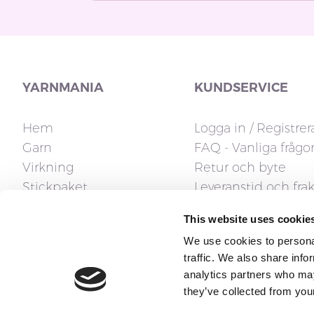
YARNMANIA
KUNDSERVICE
Hem
Logga in / Registrer
Garn
FAQ - Vanliga frågo
Virkning
Retur och byte
Stickpaket
Leveranstid och frak
Stickor
Fakturafrågor
This website uses cookie
Tillbehör
Reklamation och ån
We use cookies to personal
Stickmönster
Kontakta oss
traffic. We also share info
Presentkort
analytics partners who may
they’ve collected from your