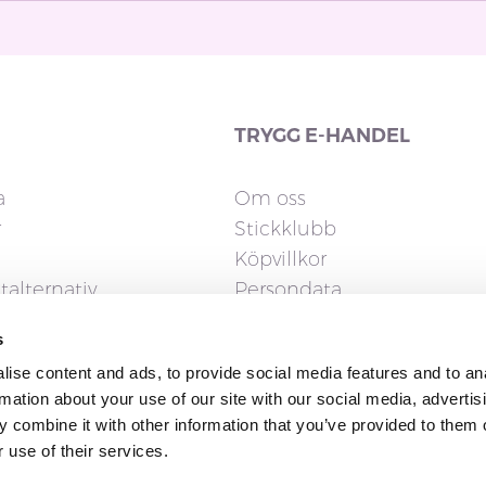
TRYGG E-HANDEL
a
Om oss
r
Stickklubb
Köpvillkor
talternativ
Persondata
Cookies
s
gerrätt
ise content and ads, to provide social media features and to an
rmation about your use of our site with our social media, advertis
 combine it with other information that you’ve provided to them o
 use of their services.