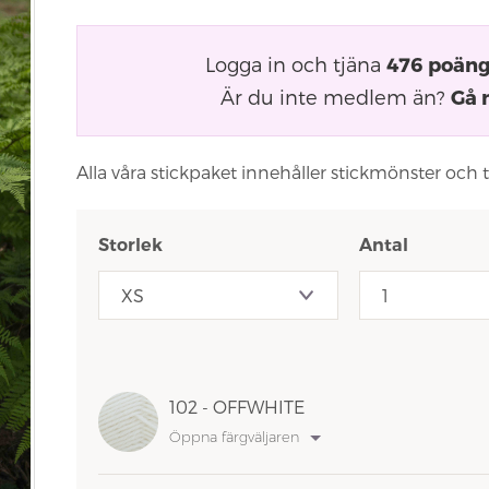
Logga in och tjäna
476
poän
Är du inte medlem än?
Gå 
Alla våra stickpaket innehåller stickmönster och 
Storlek
Antal
102 - OFFWHITE
Öppna färgväljaren