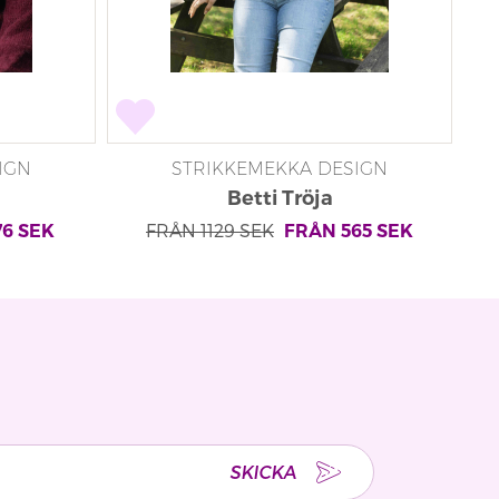
IGN
STRIKKEMEKKA DESIGN
Betti Tröja
FRÅN
1129
SEK
76
SEK
FRÅN
565
SEK
SKICKA