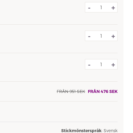
-
+
-
+
-
+
FRÅN
951
SEK
FRÅN
476
SEK
Stickmönsterspråk
: Svensk